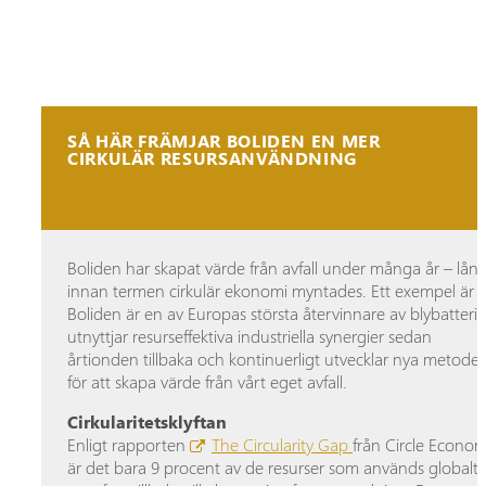
SÅ HÄR FRÄMJAR BOLIDEN EN MER
CIRKULÄR RESURSANVÄNDNING
Boliden har skapat värde från avfall under många år – lån
innan termen cirkulär ekonomi myntades. Ett exempel är a
Boliden är en av Europas största återvinnare av blybatterie
utnyttjar resurseffektiva industriella synergier sedan
årtionden tillbaka och kontinuerligt utvecklar nya metoder
för att skapa värde från vårt eget avfall.
Cirkularitetsklyftan
Enligt rapporten
The Circularity Gap
från Circle Econo
är det bara 9 procent av de resurser som används globalt