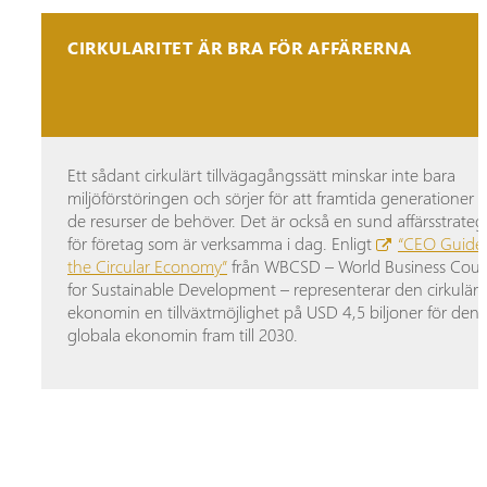
CIRKULARITET ÄR BRA FÖR AFFÄRERNA
Ett sådant cirkulärt tillvägagångssätt minskar inte bara
miljöförstöringen och sörjer för att framtida generationer 
de resurser de behöver. Det är också en sund affärsstrateg
för företag som är verksamma i dag. Enligt
“CEO Guide
the Circular Economy”
från WBCSD – World Business Coun
for Sustainable Development – representerar den cirkulära
ekonomin en tillväxtmöjlighet på USD 4,5 biljoner för den
globala ekonomin fram till 2030.