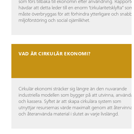
som förs tillbaka till ekonomin efter användning. Rapport
hävdar att detta leder till en enorm “cirkularitetsklyfta” som
måste överbryggas för att förhindra ytterligare och snabb
miljöförstöring och social ojämlikhet.
VAD ÄR CIRKULÄR EKONOMI?
Cirkulär ekonomi sträcker sig längre än den nuvarande
industriella modellen som bygger på att utvinna, använda
och kassera. Syftet är att skapa cirkulära system som
utnyttjar resursernas värde maximalt genom att återvinna
och återanvända material i slutet av varje livslängd.