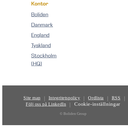
Kontor
Boliden
Danmark
England
Tyskland
Stockholm
(HQ)
|
|
|
|
Site map
Integritetspolicy
Ordlista
RSS
Cookie-inställningar
|
Följ oss på LinkedIn
© Boliden Group