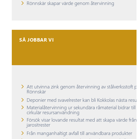
Rönnskär skapar värde genom återvinning
SÅ JOBBAR VI
Att utvinna zink genom återvinning av stålverksstoft p
Rönnskär
Deponier med svavelrester kan bli Kokkolas nästa resur
Materialåtervinning ur sekundära råmaterial bidrar till
cirkulär resursanvändning
Försök visar lovande resultat med att skapa värde från
jarositrester
Från manganhaltigt avfall till användbara produkter