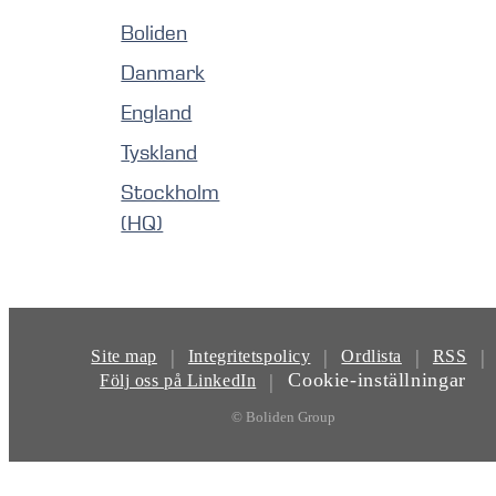
Boliden
Danmark
England
Tyskland
Stockholm
(HQ)
|
|
|
|
Site map
Integritetspolicy
Ordlista
RSS
Cookie-inställningar
|
Följ oss på LinkedIn
© Boliden Group