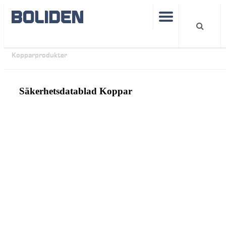
Produkter
Mer information
Säkerhetsdatablad
Kopparprodukter
Säkerhetsdatablad Koppar