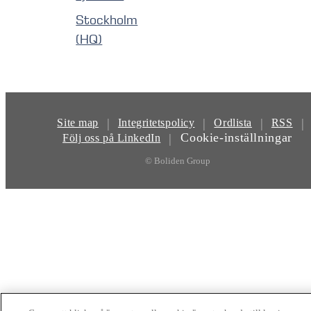
Stockholm
(HQ)
|
|
|
|
Site map
Integritetspolicy
Ordlista
RSS
Cookie-inställningar
|
Följ oss på LinkedIn
© Boliden Group