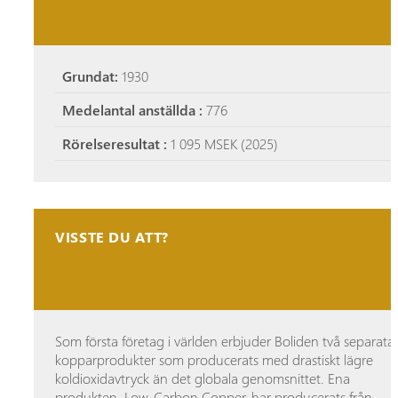
Grundat:
1930
Medelantal anställda :
776
Rörelseresultat :
1 095 MSEK (2025)
VISSTE DU ATT?
Som första företag i världen erbjuder Boliden två separata
kopparprodukter som producerats med drastiskt lägre
koldioxidavtryck än det globala genomsnittet. Ena
produkten, Low-Carbon Copper, har producerats från