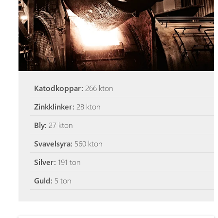
Katodkoppar:
266 kton
Zinkklinker:
28 kton
Bly:
27 kton
Svavelsyra:
560 kton
Silver:
191 ton
Guld:
5 ton