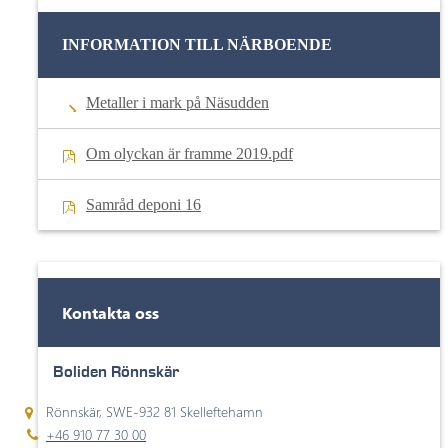
INFORMATION TILL NÄRBOENDE
Metaller i mark på Näsudden
Om olyckan är framme 2019.pdf
Samråd deponi 16
Kontakta oss
Boliden Rönnskär
Rönnskär, SWE-932 81 Skelleftehamn
+46 910 77 30 00