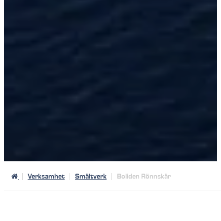
Verksamhet
Smältverk
Boliden Rönnskär