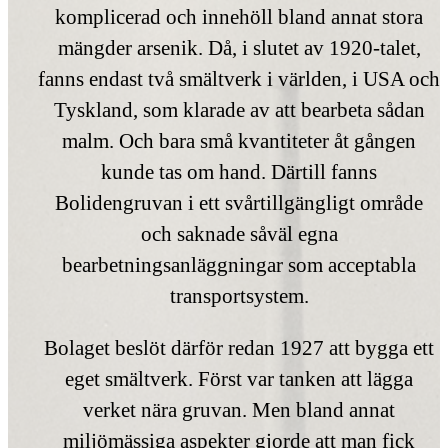
komplicerad och innehöll bland annat stora
mängder arsenik. Då, i slutet av 1920-talet,
fanns endast två smältverk i världen, i USA och
Tyskland, som klarade av att bearbeta sådan
malm. Och bara små kvantiteter åt gången
kunde tas om hand. Därtill fanns
Bolidengruvan i ett svårtillgängligt område
och saknade såväl egna
bearbetningsanläggningar som acceptabla
transportsystem.
Bolaget beslöt därför redan 1927 att bygga ett
eget smältverk. Först var tanken att lägga
verket nära gruvan. Men bland annat
miljömässiga aspekter gjorde att man fick