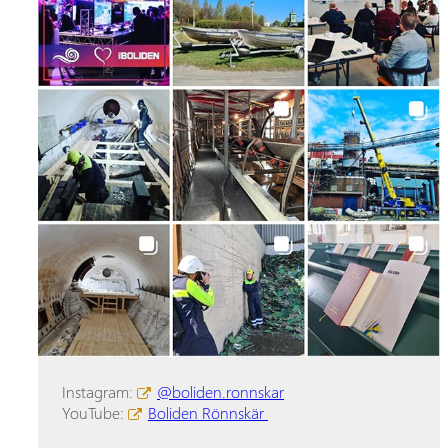
Instagram:
@boliden.ronnskar
YouTube:
Boliden Rönnskär