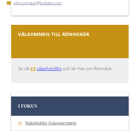
info.ronnskar@boliden.com
VÄLKOMMEN TILL RÖNNSKÄR
Se vår
säkerhetsfilm
och lär mer om Rönnskär.
I FOKUS
Stakeholder Announcement