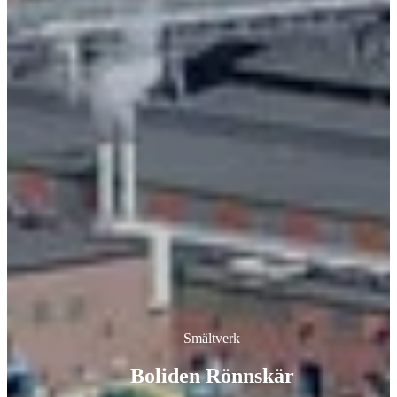
Smältverk
Boliden Rönnskär