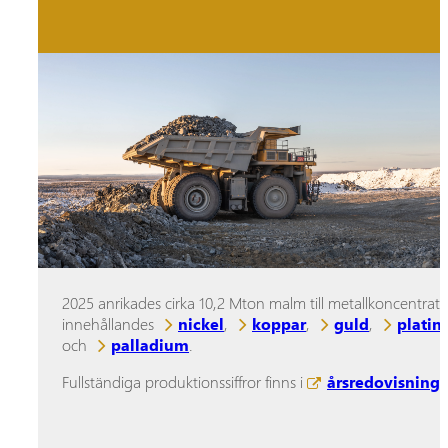
2025 anrikades cirka 10,2 Mton malm till metallkoncentrat
innehållandes
nickel
,
koppar
,
guld
,
platin
och
palladium
.
Fullständiga produktionssiffror finns i
årsredovisning