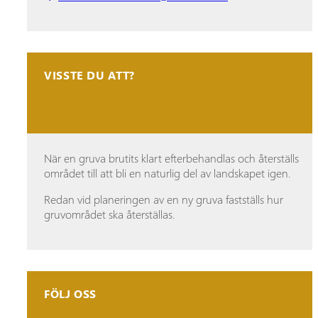
VISSTE DU ATT?
När en gruva brutits klart efterbehandlas och återställs
området till att bli en naturlig del av landskapet igen.
Redan vid planeringen av en ny gruva fastställs hur
gruvområdet ska återställas.
FÖLJ OSS