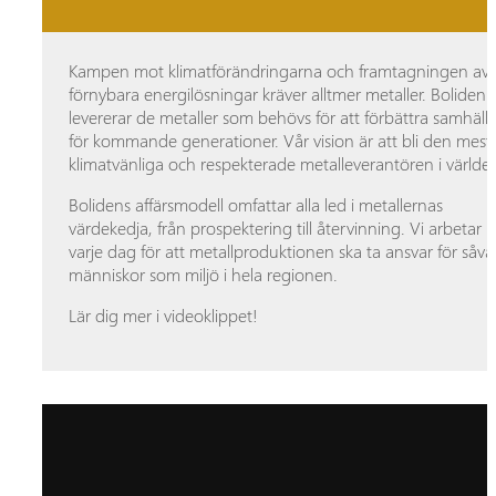
Kampen mot klimatförändringarna och framtagningen av
förnybara energilösningar kräver alltmer metaller. Boliden
levererar de metaller som behövs för att förbättra samhälle
för kommande generationer. Vår vision är att bli den mest
klimatvänliga och respekterade metalleverantören i världe
Bolidens affärsmodell omfattar alla led i metallernas
värdekedja, från prospektering till återvinning. Vi arbetar
varje dag för att metallproduktionen ska ta ansvar för såvä
människor som miljö i hela regionen.
Lär dig mer i videoklippet!