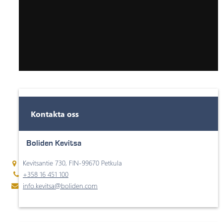
Kontakta oss
Boliden Kevitsa
Kevitsantie 730, FIN-99670 Petkula
+358 16 451 100
info.kevitsa@boliden.com