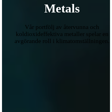
Metals
Vår portfölj av återvunna och
koldioxideffektiva metaller spelar en
avgörande roll i klimatomställningen.