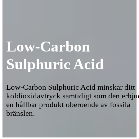
Low-Carbon
Sulphuric Acid
Low-Carbon Sulphuric Acid minskar ditt
koldioxidavtryck samtidigt som den erbju
en hållbar produkt oberoende av fossila
bränslen.