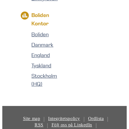
Boliden
Kontor
Boliden
Danmark
England
Tyskland
Stockholm
(HQ)
|
|
|
Site map
Integritetspolicy
Ordlista
|
|
RSS
Följ oss på LinkedIn