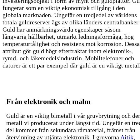
investeringsobjekt i form av mynt och guldplattor. Gu
fungerar som en viktig ekonomisk tillgång i den
globala marknaden. Ungefär en tredjedel av världens
totala guldreserver ägs av olika länders centralbanker.
Guld har anmärkningsvärda egenskaper såsom
långvarig hållbarhet, utmärkt ledningsförmåga, hög
temperaturtålighet och resistens mot korrosion. Dessa
attribut gör guld högt eftertraktat inom elektronik-,
rymd- och läkemedelsindustrin. Mobiltelefoner och
datorer är ett par exempel där guld är en viktigt metal
Från elektronik och malm
Guld är en viktig bimetall i vår gruvbrytning och de
metall vi producerat under längst tid. Ungefär en tre
del kommer från sekundära råmaterial, främst från
återvinning av utjänta elektronik. I gruvorna
Aitik
,