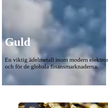
Guld
En viktig ädelmetall inom modern elektro
och för de globala finansmarknaderna.