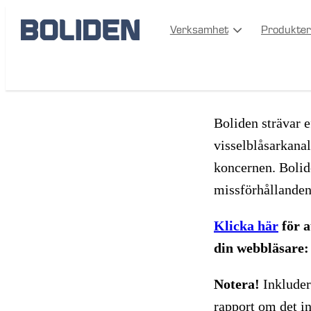
Verksamhet
Produkter
Visselbl
Boliden strävar e
visselblåsarkana
koncernen. Bolid
missförhållanden 
Klicka här
för a
din webbläsare: 
Notera!
Inkluder
rapport om det in