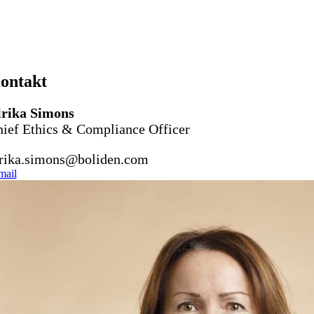
ontakt
lrika Simons
ief Ethics & Compliance Officer
rika.simons@boliden.com
mail