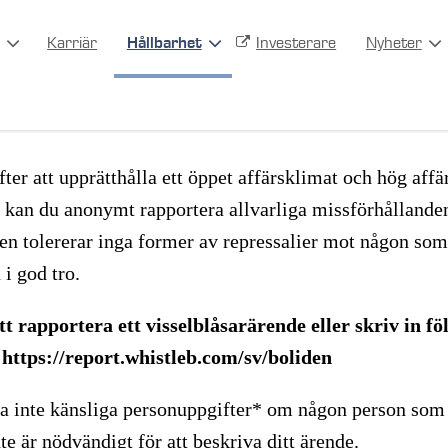
Karriär
Hållbarhet
Investerare
Nyheter
åsarkanal
fter att upprätthålla ett öppet affärsklimat och hög affä
l kan du anonymt rapportera allvarliga missförhålland
en tolererar inga former av repressalier mot någon som
i god tro.
tt rapportera ett visselblåsarärende eller skriv in fö
https://report.whistleb.com/sv/boliden
a inte känsliga personuppgifter* om någon person som
te är nödvändigt för att beskriva ditt ärende.