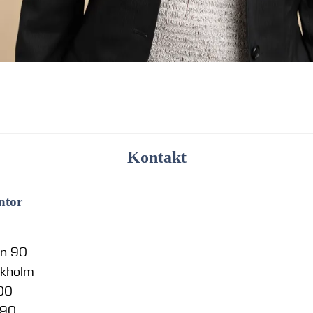
Kontakt
ntor
en 90
ckholm
 00
 90