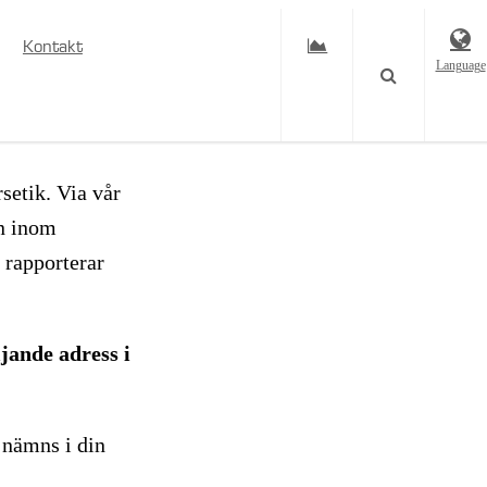
Kontakt
Language
rsetik. Via vår
en inom
 rapporterar
ljande adress i
 nämns i din