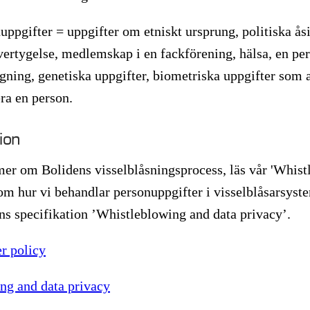
ppgifter = uppgifter om etniskt ursprung, politiska åsik
övertygelse, medlemskap i en fackförening, hälsa, en pe
ggning, genetiska uppgifter, biometriska uppgifter som 
era en person.
ion
mer om Bolidens visselblåsningsprocess, läs vår 'Whist
m hur vi behandlar personuppgifter i visselblåsarsyste
s specifikation ’Whistleblowing and data privacy’.
r policy
ng and data privacy