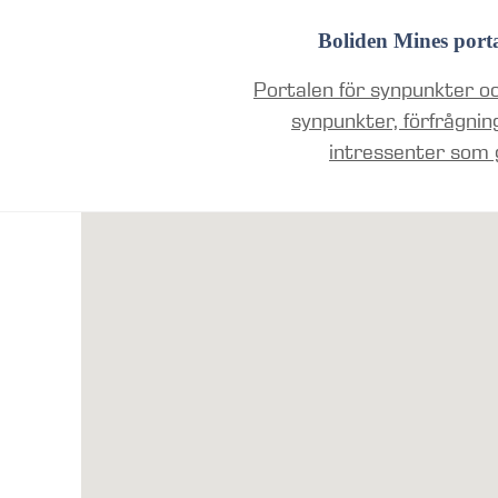
Boliden Mines port
Portalen för synpunkter oc
synpunkter, förfrågnin
intressenter som 