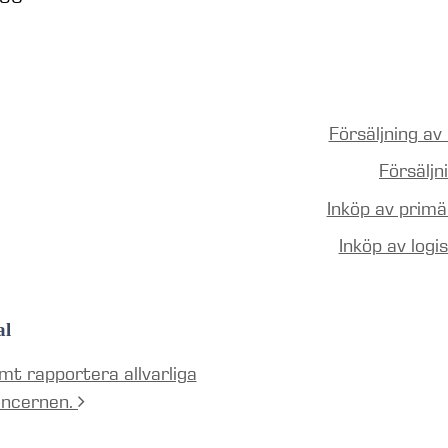
Försäljning av
Försälj
Inköp av prim
Inköp av logi
al
mt rapportera allvarliga
oncernen.