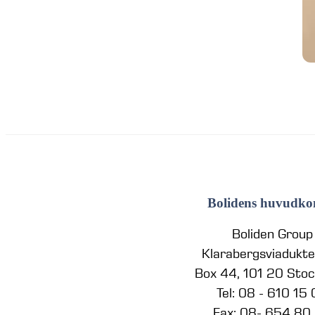
Bolidens huvudko
Boliden Group
Klarabergsviadukt
Box 44, 101 20 Sto
Tel: 08 - 610 15
Fax: 08- 654 80