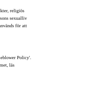
ter, religiös
rsons sexualliv
används för att
leblower Policy'.
met, läs