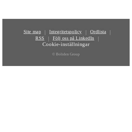
|
|
|
Site map
Integritetspolicy
Ordlista
|
|
RSS
Följ oss på LinkedIn
Cookie-inställningar
© Boliden Group