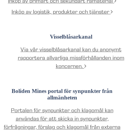
Inköp av primärt och sekundärt råmaterial
Inköp av logistik, produkter och tjänster
Visselblåsarkanal
Via vår visselblåsarkanal kan du anonymt
rapportera allvarliga missförhållanden inom
koncernen.
Boliden Mines portal för synpunkter från
allmänheten
Portalen för synpunkter och klagomål kan
användas för att skicka in synpunkter,
förfrågningar, förslag och klagomål från externa