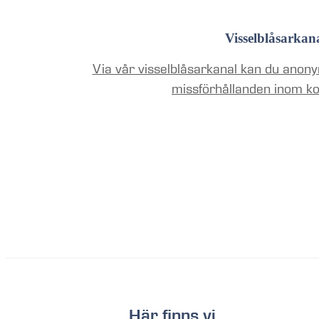
Visselblåsarkan
Via vår visselblåsarkanal kan du anony
missförhållanden inom k
Här finns vi