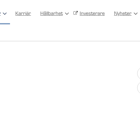
r
Karriär
Hållbarhet
Investerare
Nyheter
 produkter