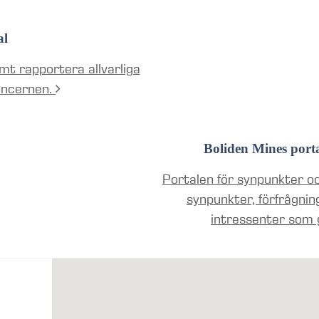
al
mt rapportera allvarliga
oncernen.
Boliden Mines port
Portalen för synpunkter oc
synpunkter, förfrågnin
intressenter som 