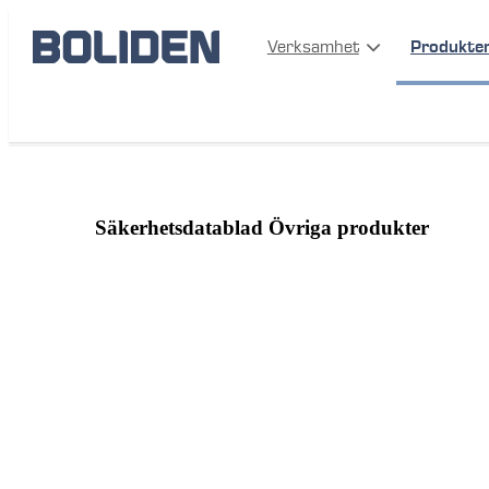
Verksamhet
Produkte
Produkter
Mer information
Säkerhetsdatablad
Övriga
Säkerhetsdatablad Övriga produkter