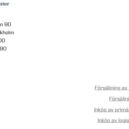
ntor
en 90
ckholm
 00
 90
Försäljning av
Försälj
Inköp av prim
Inköp av logi