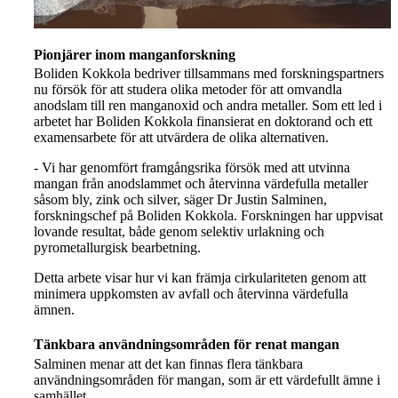
Pionjärer inom manganforskning
Boliden Kokkola bedriver tillsammans med forskningspartners
nu försök för att studera olika metoder för att omvandla
anodslam till ren manganoxid och andra metaller. Som ett led i
arbetet har Boliden Kokkola finansierat en doktorand och ett
examensarbete för att utvärdera de olika alternativen.
- Vi har genomfört framgångsrika försök med att utvinna
mangan från anodslammet och återvinna värdefulla metaller
såsom bly, zink och silver, säger Dr Justin Salminen,
forskningschef på Boliden Kokkola. Forskningen har uppvisat
lovande resultat, både genom selektiv urlakning och
pyrometallurgisk bearbetning.
Detta arbete visar hur vi kan främja cirkulariteten genom att
minimera uppkomsten av avfall och återvinna värdefulla
ämnen.
Tänkbara användningsområden för renat mangan
Salminen menar att det kan finnas flera tänkbara
användningsområden för mangan, som är ett värdefullt ämne i
samhället.