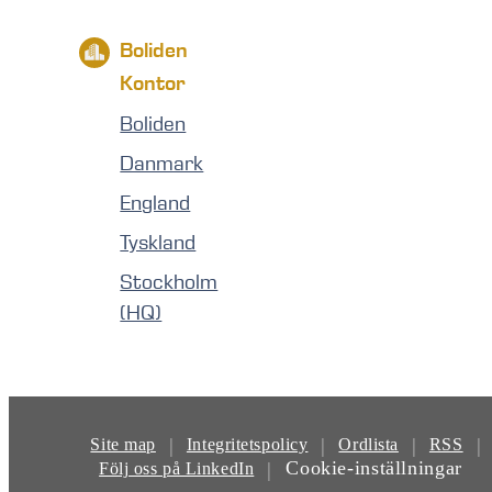
Boliden
Kontor
Boliden
Danmark
England
Tyskland
Stockholm
(HQ)
|
|
|
|
Site map
Integritetspolicy
Ordlista
RSS
Cookie-inställningar
|
Följ oss på LinkedIn