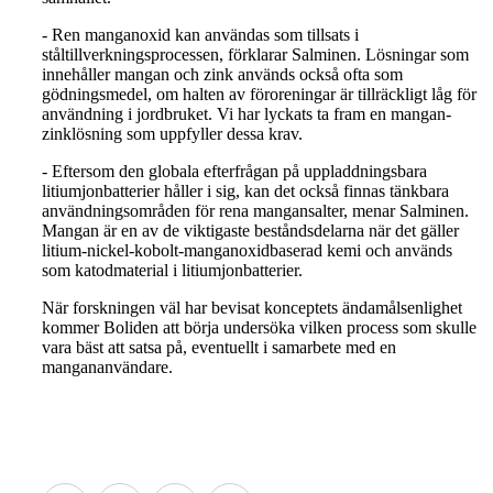
- Ren manganoxid kan användas som tillsats i
ståltillverkningsprocessen, förklarar Salminen. Lösningar som
innehåller mangan och zink används också ofta som
gödningsmedel, om halten av föroreningar är tillräckligt låg för
användning i jordbruket. Vi har lyckats ta fram en mangan-
zinklösning som uppfyller dessa krav.
- Eftersom den globala efterfrågan på uppladdningsbara
litiumjonbatterier håller i sig, kan det också finnas tänkbara
användningsområden för rena mangansalter, menar Salminen.
Mangan är en av de viktigaste beståndsdelarna när det gäller
litium-nickel-kobolt-manganoxidbaserad kemi och används
som katodmaterial i litiumjonbatterier.
När forskningen väl har bevisat konceptets ändamålsenlighet
kommer Boliden att börja undersöka vilken process som skulle
vara bäst att satsa på, eventuellt i samarbete med en
mangananvändare.