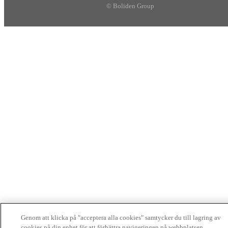
© Boliden Group
Genom att klicka på "acceptera alla cookies" samtycker du till lagring av
cookies på din enhet för att förbättra navigeringen på webbplatsen,