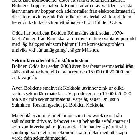
Bolidens kopparsmältverk Rönnskär är en av världens största
återvinnare av koppar och ädelmetaller från elektronikmaterial,
dessutom utvinns zink från olika restmaterial. Zinkprodukten
heter zinkklinker och är ett råmaterial för Boliden Odda.
Odda har bearbetat Boliden Rönnskärs zink sedan 1970-
talet. Zinken från Rönnskär är en mycket högkvalitativ produkt
med låg halogenhalt som bidrar till att korrosionsproblem
undviks vid vår anläggning", säger Målsnes.
Sekundärmaterial från stålindustrin
Boliden Odda har sedan 2008 även bearbetat restmaterial från
stålskrotbranschen, vilket genererar ca 15 000 till 20 000 ton
zink varje år.
Även Bolidens smältverk Kokkola utvinner zink ur olika
sorters sekundära material. - Vi producerar ca 15 000-20 000
ton zink från sekundärmaterial varje år, säger Dr Justin
Salminen, forskningschef på Boliden Kokkola.
Materialåtervinning ur ett ämne som t ex waelzoxid från
stålindustrin drivs av behovet av att behandla avfallsmaterial
som kan inverka på miljön om det inte hanteras på rätt sätt,
samtidigt som det finns ekonomiska fördelar med att skapa
värde från sekundärmaterial.