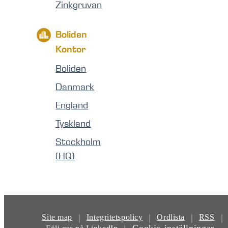
Zinkgruvan
Boliden
Kontor
Boliden
Danmark
England
Tyskland
Stockholm
(HQ)
|
|
|
|
Site map
Integritetspolicy
Ordlista
RSS
Cookie-inställningar