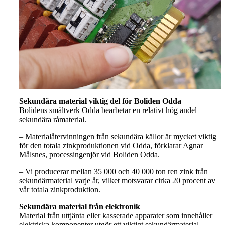
Sekundära material viktig del för Boliden Odda
Bolidens smältverk Odda bearbetar en relativt hög andel
sekundära råmaterial.
– Materialåtervinningen från sekundära källor är mycket viktig
för den totala zinkproduktionen vid Odda, förklarar Agnar
Målsnes, processingenjör vid Boliden Odda.
– Vi producerar mellan 35 000 och 40 000 ton ren zink från
sekundärmaterial varje år, vilket motsvarar cirka 20 procent av
vår totala zinkproduktion.
Sekundära material från elektronik
Material från uttjänta eller kasserade apparater som innehåller
elektriska komponenter utgör ett viktigt sekundärmaterial.