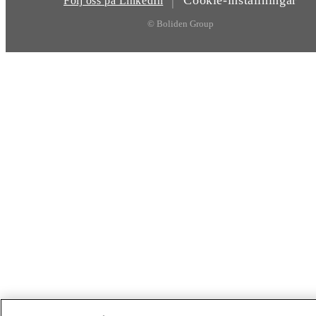
|
Följ oss på LinkedIn
© Boliden Group