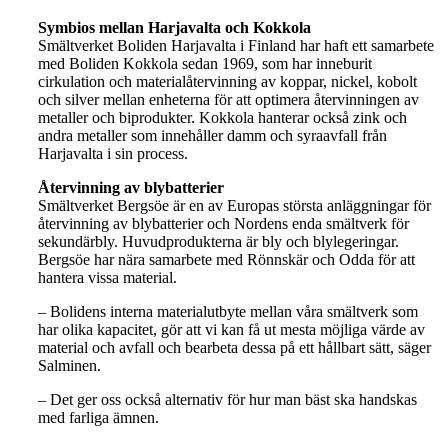
Symbios mellan Harjavalta och Kokkola
Smältverket Boliden Harjavalta i Finland har haft ett samarbete
med Boliden Kokkola sedan 1969, som har inneburit
cirkulation och materialåtervinning av koppar, nickel, kobolt
och silver mellan enheterna för att optimera återvinningen av
metaller och biprodukter. Kokkola hanterar också zink och
andra metaller som innehåller damm och syraavfall från
Harjavalta i sin process.
Återvinning av blybatterier
Smältverket Bergsöe är en av Europas största anläggningar för
återvinning av blybatterier och Nordens enda smältverk för
sekundärbly. Huvudprodukterna är bly och blylegeringar.
Bergsöe har nära samarbete med Rönnskär och Odda för att
hantera vissa material.
– Bolidens interna materialutbyte mellan våra smältverk som
har olika kapacitet, gör att vi kan få ut mesta möjliga värde av
material och avfall och bearbeta dessa på ett hållbart sätt, säger
Salminen.
– Det ger oss också alternativ för hur man bäst ska handskas
med farliga ämnen.