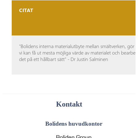
CITAT
"Bolidens interna materialutbyte mellan smältverken, gör a
vi kan få ut mesta möjliga värde av materialet och bearbet
det på ett hållbart sätt" - Dr Justin Salminen
Kontakt
Bolidens huvudkontor
Boliden Group