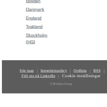
Boliden
Danmark
England
Tyskland
Stockholm
(HQ)
|
|
|
|
Site map
Integritetspolicy
Ordlista
RSS
Cookie-inställningar
|
Följ oss på LinkedIn
© Boliden Group