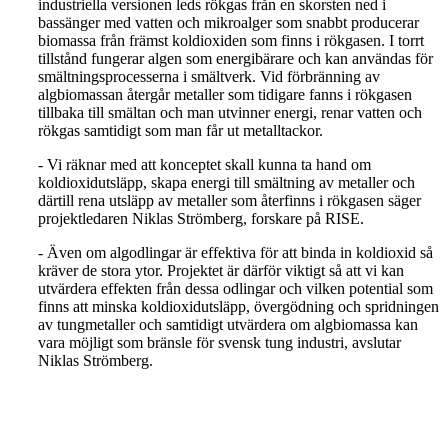
industriella versionen leds rökgas från en skorsten ned i
bassänger med vatten och mikroalger som snabbt producerar
biomassa från främst koldioxiden som finns i rökgasen. I torrt
tillstånd fungerar algen som energibärare och kan användas för
smältningsprocesserna i smältverk. Vid förbränning av
algbiomassan återgår metaller som tidigare fanns i rökgasen
tillbaka till smältan och man utvinner energi, renar vatten och
rökgas samtidigt som man får ut metalltackor.
- Vi räknar med att konceptet skall kunna ta hand om
koldioxidutsläpp, skapa energi till smältning av metaller och
därtill rena utsläpp av metaller som återfinns i rökgasen säger
projektledaren Niklas Strömberg, forskare på RISE.
- Även om algodlingar är effektiva för att binda in koldioxid så
kräver de stora ytor. Projektet är därför viktigt så att vi kan
utvärdera effekten från dessa odlingar och vilken potential som
finns att minska koldioxidutsläpp, övergödning och spridningen
av tungmetaller och samtidigt utvärdera om algbiomassa kan
vara möjligt som bränsle för svensk tung industri, avslutar
Niklas Strömberg.