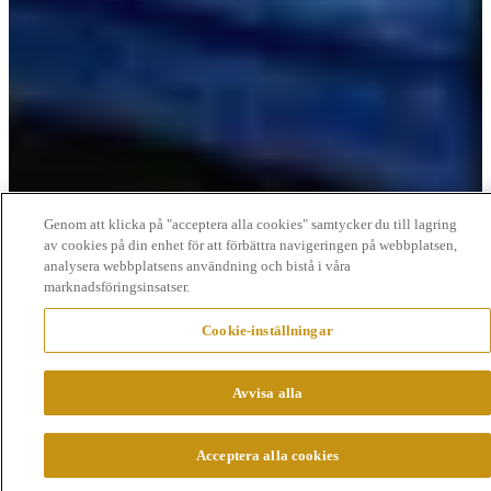
Genom att klicka på "acceptera alla cookies" samtycker du till lagring
av cookies på din enhet för att förbättra navigeringen på webbplatsen,
analysera webbplatsens användning och bistå i våra
marknadsföringsinsatser.
Cookie-inställningar
Avvisa alla
Acceptera alla cookies