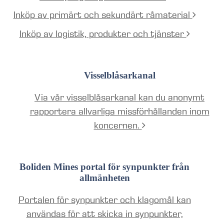
Inköp av primärt och sekundärt råmaterial
Inköp av logistik, produkter och tjänster
Visselblåsarkanal
Via vår visselblåsarkanal kan du anonymt
rapportera allvarliga missförhållanden inom
koncernen.
Boliden Mines portal för synpunkter från
allmänheten
Portalen för synpunkter och klagomål kan
användas för att skicka in synpunkter,