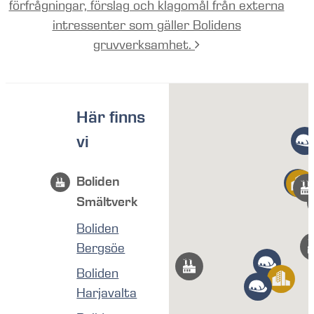
förfrågningar, förslag och klagomål från externa
intressenter som gäller Bolidens
gruvverksamhet.
Här finns
vi
Boliden
Smältverk
Boliden
Bergsöe
Boliden
Harjavalta