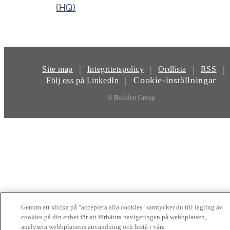
(HQ)
|
|
|
|
Site map
Integritetspolicy
Ordlista
RSS
Cookie-inställningar
|
Följ oss på LinkedIn
© Boliden Group
Genom att klicka på "acceptera alla cookies" samtycker du till lagring av
cookies på din enhet för att förbättra navigeringen på webbplatsen,
analysera webbplatsens användning och bistå i våra