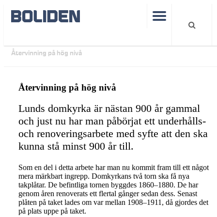
Verksamhet
Smältverk
Boliden Bergsöe
Återvinning på hög nivå
Återvinning på hög nivå
Lunds domkyrka är nästan 900 år gammal
och just nu har man påbörjat ett underhålls-
och renoveringsarbete med syfte att den ska
kunna stå minst 900 år till.
Som en del i detta arbete har man nu kommit fram till ett något
mera märkbart ingrepp. Domkyrkans två torn ska få nya
takplåtar. De befintliga tornen byggdes 1860–1880. De har
genom åren renoverats ett flertal gånger sedan dess. Senast
plåten på taket lades om var mellan 1908–1911, då gjordes det
på plats uppe på taket.