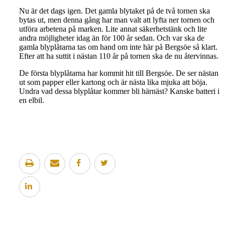
Nu är det dags igen. Det gamla blytaket på de två tornen ska
bytas ut, men denna gång har man valt att lyfta ner tornen och
utföra arbetena på marken. Lite annat säkerhetstänk och lite
andra möjligheter idag än för 100 år sedan. Och var ska de
gamla blyplåtarna tas om hand om inte här på Bergsöe så klart.
Efter att ha suttit i nästan 110 år på tornen ska de nu återvinnas.
De första blyplåtarna har kommit hit till Bergsöe. De ser nästan
ut som papper eller kartong och är nästa lika mjuka att böja.
Undra vad dessa blyplåtar kommer bli härnäst? Kanske batteri i
en elbil.