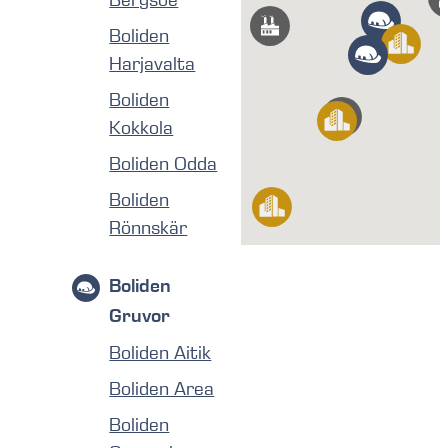
Bergsöe
Boliden
Harjavalta
Boliden
Kokkola
Boliden Odda
Boliden
Rönnskär
Boliden
Gruvor
Boliden Aitik
Boliden Area
Boliden