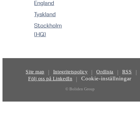
England
Tyskland
Stockholm
(HQ)
|
|
|
|
Site map
Integritetspolicy
Ordlista
RSS
Cookie-inställningar
|
Följ oss på LinkedIn
© Boliden Group