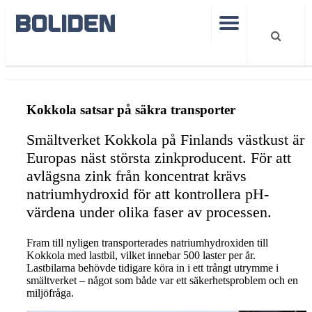
Kokkola value story care
Kokkola satsar på säkra transporter
Smältverket Kokkola på Finlands västkust är
Europas näst största zinkproducent. För att
avlägsna zink från koncentrat krävs
natriumhydroxid för att kontrollera pH-
värdena under olika faser av processen.
Fram till nyligen transporterades natriumhydroxiden till
Kokkola med lastbil, vilket innebar 500 laster per år.
Lastbilarna behövde tidigare köra in i ett trångt utrymme i
smältverket – något som både var ett säkerhetsproblem och en
miljöfråga.