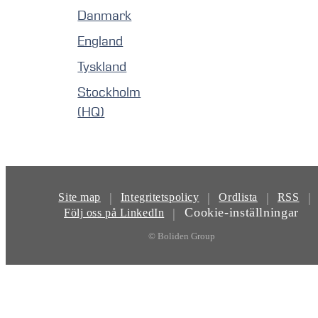
Danmark
England
Tyskland
Stockholm
(HQ)
|
|
|
|
Site map
Integritetspolicy
Ordlista
RSS
Cookie-inställningar
|
Följ oss på LinkedIn
© Boliden Group