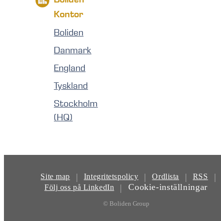
Kontor
Boliden
Danmark
England
Tyskland
Stockholm
(HQ)
|
|
|
|
Site map
Integritetspolicy
Ordlista
RSS
Cookie-inställningar
|
Följ oss på LinkedIn
© Boliden Group