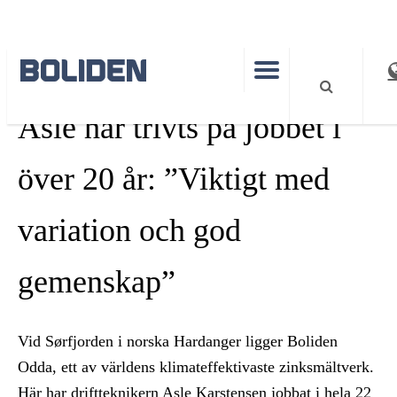
PEOPLE
Asle har trivts på jobbet i
över 20 år: ”Viktigt med
variation och god
gemenskap”
Vid Sørfjorden i norska Hardanger ligger Boliden
Odda, ett av världens klimateffektivaste zinksmältverk.
Här har driftteknikern Asle Karstensen jobbat i hela 22