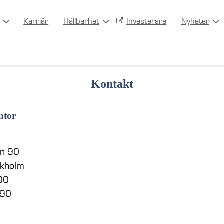
Karriär
Hållbarhet
Investerare
Nyheter
Kontakt
ntor
en 90
ckholm
 00
 90