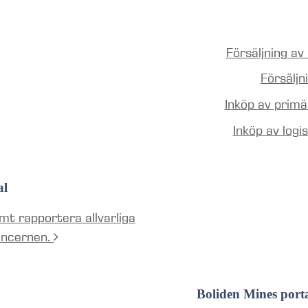
Försäljning av
Försälj
Inköp av prim
Inköp av logi
al
mt rapportera allvarliga
oncernen.
Boliden Mines port