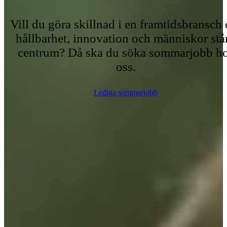
Vill du göra skillnad i en framtidsbransch 
hållbarhet, innovation och människor står
centrum? Då ska du söka sommarjobb h
oss.
Lediga sommarjobb