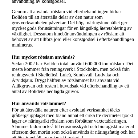
användning av konstgödsel.
Genom att använda rötslam vid efterbehandlingen bidrar
Boliden till att återställa delar av den natur som
gruvverksamheten påverkar. Det höga näringsinnehållet ger
mycket goda förutsättningar för en långsiktig återetablering av
växtlighet. Dessutom innebär användningen av rötslam att
behovet av att tillföra jord eller konstgödsel i efterbehandlingen
minimeras.
Hur mycket rötslam används?
Sedan 2002 har Boliden totalt använt 600 000 ton rötslam. Det
mesta kommer från reningsverk i Stockholm, men också från
reningsverk i Skellefteå, Luleå, Sundsvall, Ludvika och
Arvidsjaur. Drygt hälften av rötslammet har använts vid
Aitikgruvan och resten i huvudsak vid efterbehandling av ett
antal av Bolidens nedlagda gruvor.
Hur används rötslammet?
För att återställa naturen efter avslutad verksamhet täcks
gråbergsupplaget med bland annat ett cirka tre decimeter tjockt
lager av näringsrikt rötslam som förbättrar växtetableringen.
Slammet bidrar också till erosionsskydd och biologiskt material
eftersom den morän som också används är näringsfattig och har
ett litet innehåll av organiskt material.