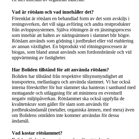
Vad är rötslam och vad innehåller det?
Förenklat är rötslam en behandlad form av det som avskiljs i
reningsverken, det vill säga avföring och andra restprodukter
från avloppssystemen. Själva rötningen är en jäsningsprocess
som innebär att halten av näringsämnen i slammet blir högre.
Rötslam används som gödning i jordbruket eller vid etablering
av annan växtlighet. En biprodukt vid rötningsprocessen är
biogas, som bland annat används som fordonsbränsle och vid
uppvärmning av fastigheter.
Har Boliden tillstånd för att använda rötslam?
Boliden har tillstånd från respektive tillsynsmyndighet att
transportera, mellanlagra och använda slammet. Vi har också
interna föreskrifter för hur slammet ska hanteras i samband med
mottagande och utläggning för att minimera en eventuell
negativ miljöpåverkan. Rötslammet ska också uppfylla de
kvalitetskrav som gäller för slam som används för
jordbruksändamål (metaller, organiska ämnen, med mera) även
om Bolidens områden inte kommer användas för dessa
ändamål.
Vad kostar rötslammet?