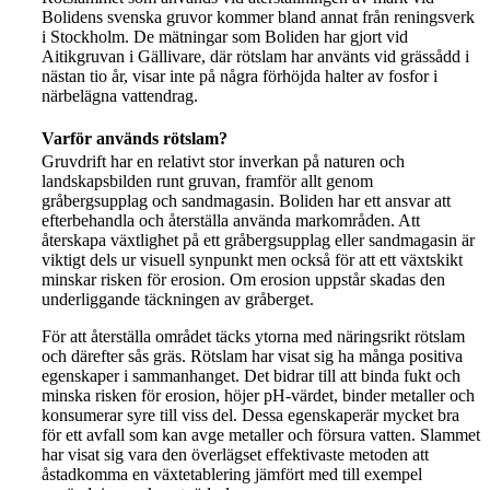
Bolidens svenska gruvor kommer bland annat från reningsverk
i Stockholm. De mätningar som Boliden har gjort vid
Aitikgruvan i Gällivare, där rötslam har använts vid grässådd i
nästan tio år, visar inte på några förhöjda halter av fosfor i
närbelägna vattendrag.
Varför används rötslam?
Gruvdrift har en relativt stor inverkan på naturen och
landskapsbilden runt gruvan, framför allt genom
gråbergsupplag och sandmagasin. Boliden har ett ansvar att
efterbehandla och återställa använda markområden. Att
återskapa växtlighet på ett gråbergsupplag eller sandmagasin är
viktigt dels ur visuell synpunkt men också för att ett växtskikt
minskar risken för erosion. Om erosion uppstår skadas den
underliggande täckningen av gråberget.
För att återställa området täcks ytorna med näringsrikt rötslam
och därefter sås gräs. Rötslam har visat sig ha många positiva
egenskaper i sammanhanget. Det bidrar till att binda fukt och
minska risken för erosion, höjer pH-värdet, binder metaller och
konsumerar syre till viss del. Dessa egenskaperär mycket bra
för ett avfall som kan avge metaller och försura vatten. Slammet
har visat sig vara den överlägset effektivaste metoden att
åstadkomma en växtetablering jämfört med till exempel