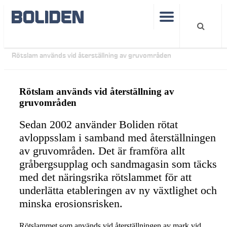
Hållbarhet
Bakgrundsinformation
Rötslam används vid återställning av gruvområden
Rötslam används vid återställning av
gruvområden
Sedan 2002 använder Boliden rötat
avloppsslam i samband med återställningen
av gruvområden. Det är framföra allt
gråbergsupplag och sandmagasin som täcks
med det näringsrika rötslammet för att
underlätta etableringen av ny växtlighet och
minska erosionsrisken.
Rötslammet som används vid återställningen av mark vid