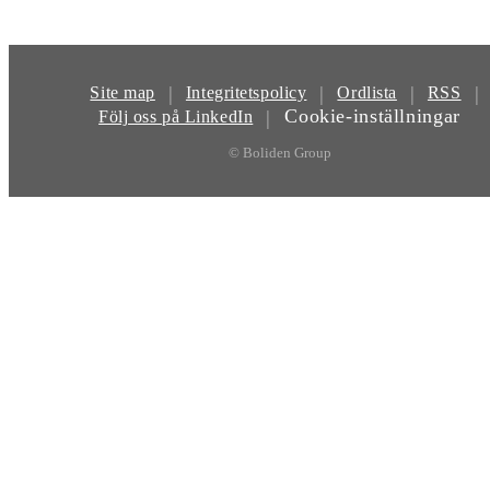
|
|
|
|
Site map
Integritetspolicy
Ordlista
RSS
Cookie-inställningar
|
Följ oss på LinkedIn
© Boliden Group