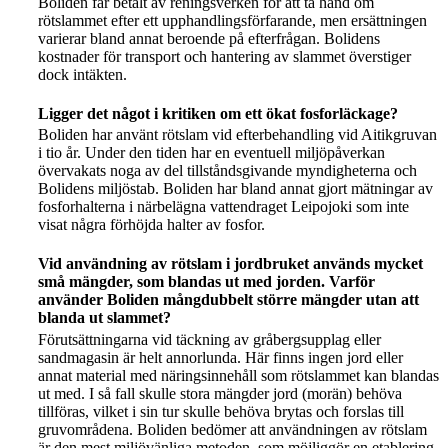
Boliden får betalt av reningsverken för att ta hand om
rötslammet efter ett upphandlingsförfarande, men ersättningen
varierar bland annat beroende på efterfrågan. Bolidens
kostnader för transport och hantering av slammet överstiger
dock intäkten.
Ligger det något i kritiken om ett ökat fosforläckage?
Boliden har använt rötslam vid efterbehandling vid Aitikgruvan
i tio år. Under den tiden har en eventuell miljöpåverkan
övervakats noga av del tillståndsgivande myndigheterna och
Bolidens miljöstab. Boliden har bland annat gjort mätningar av
fosforhalterna i närbelägna vattendraget Leipojoki som inte
visat några förhöjda halter av fosfor.
Vid användning av rötslam i jordbruket används mycket
små mängder, som blandas ut med jorden. Varför
använder Boliden mångdubbelt större mängder utan att
blanda ut slammet?
Förutsättningarna vid täckning av gråbergsupplag eller
sandmagasin är helt annorlunda. Här finns ingen jord eller
annat material med näringsinnehåll som rötslammet kan blandas
ut med. I så fall skulle stora mängder jord (morän) behöva
tillföras, vilket i sin tur skulle behöva brytas och forslas till
gruvområdena. Boliden bedömer att användningen av rötslam
är den mest miljövänliga metoden, som möjliggör en etablering