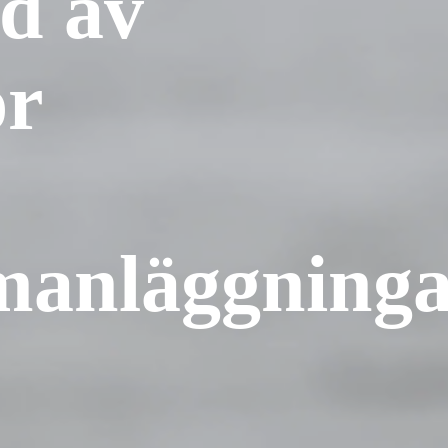
ad av
r
anläggninga