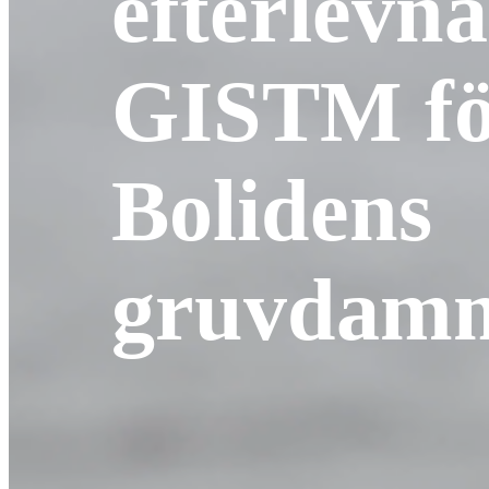
efterlevn
GISTM fö
Bolidens
gruvdamm