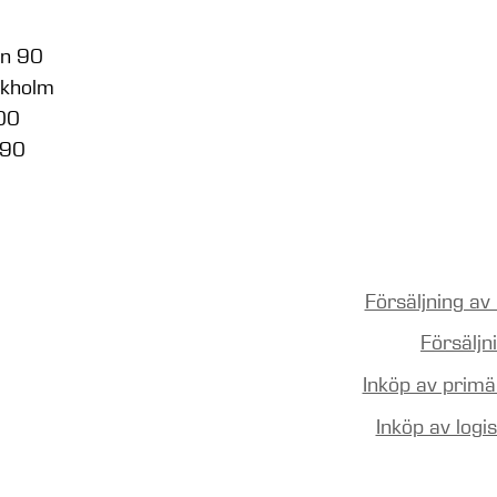
en 90
ckholm
 00
 90
Försäljning av
Försälj
Inköp av prim
Inköp av logi