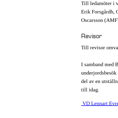
Till ledamöter i
Erik Forsgårdh, 
Oscarsson (AMF) 
Revisor
Till revisor omv
I samband med Bo
underjordsbesök 
del av en utstäl
till idag.
VD Lennart Evr