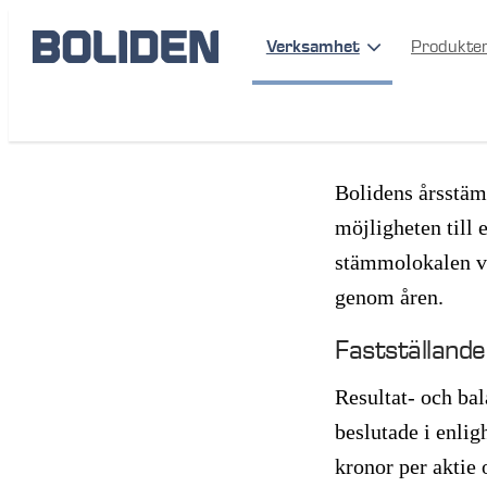
Verksamhet
Produkte
Årsstäm
Bolidens årsstäm
möjligheten till 
stämmolokalen vi
genom åren.
Fastställande
Resultat- och ba
beslutade i enlig
kronor per aktie