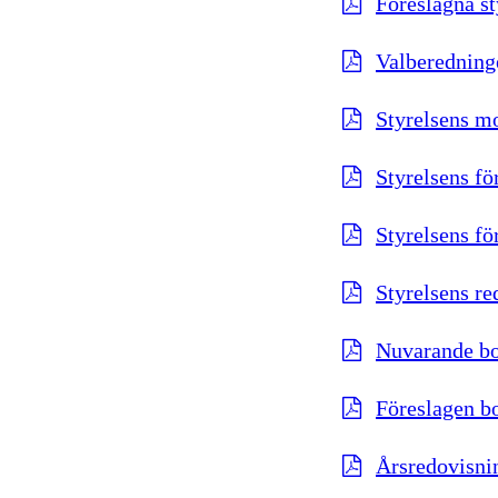
Föreslagna s
Valberedninge
Styrelsens mo
Styrelsens fö
Styrelsens för
Styrelsens re
Nuvarande bo
Föreslagen b
Årsredovisnin