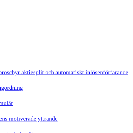
roschyr aktiesplit och automatiskt inlösenförfarande
dagordning
mulär
ens motiverade yttrande