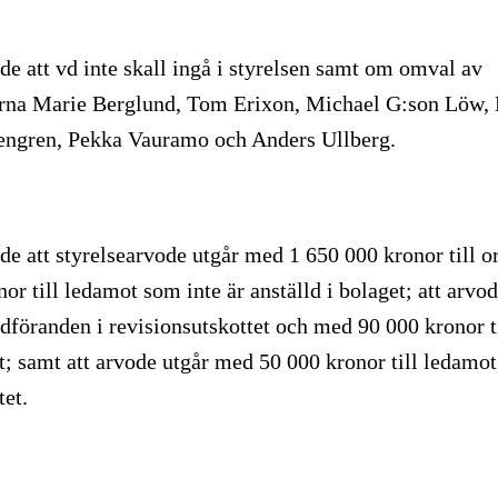
e att vd inte skall ingå i styrelsen samt om omval av
rna Marie Berglund, Tom Erixon, Michael G:son Löw, 
engren, Pekka Vauramo och Anders Ullberg.
e att styrelsearvode utgår med 1 650 000 kronor till 
r till ledamot som inte är anställd i bolaget; att arv
rdföranden i revisionsutskottet och med 90 000 kronor t
t; samt att arvode utgår med 50 000 kronor till ledamot
tet.
g