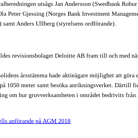
 valberedningen utsågs Jan Andersson (Swedbank Robur 
Ola Peter Gjessing (Norges Bank Investment Manageme
samt Anders Ullberg (styrelsens ordförande).
aldes revisionsbolaget Deloitte AB fram till och med n
lidens årsstämma hade aktieägare möjlighet att göra e
på 1050 meter samt besöka anrikningsverket. Därtill fic
lning om hur gruvverksamheten i området bedrivits från 
ells anförande på AGM 2018