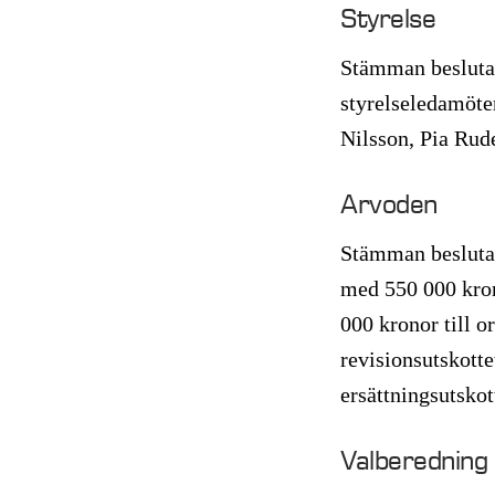
Styrelse
Stämman beslutad
styrelseledamöte
Nilsson, Pia Rud
Arvoden
Stämman beslutad
med 550 000 krono
000 kronor till o
revisionsutskotte
ersättningsutskot
Valberednin