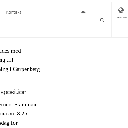
Kontakt
Language
rades med
g till
ning i Garpenberg
isposition
cernen. Stämman
arna om 8,25
sdag för