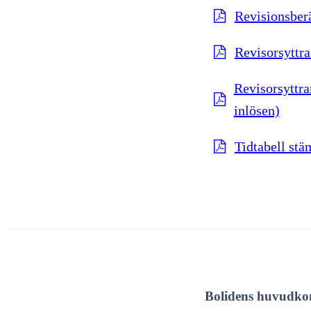
Revisionsberä
Revisorsyttra
Revisorsyttra
inlösen)
Tidtabell st
Bolidens huvudko