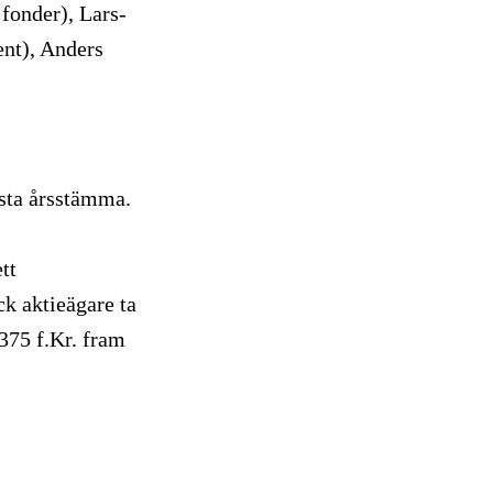
fonder), Lars-
nt), Anders
ästa årsstämma.
tt
k aktieägare ta
375 f.Kr. fram