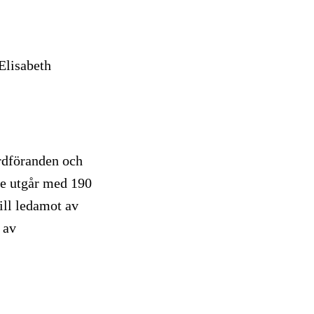
Elisabeth
ordföranden och
ode utgår med 190
ill ledamot av
 av