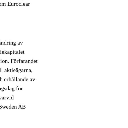
nom Euroclear
ändring av
iekapitalet
ion. Förfarandet
l aktieägarna,
ch erhållande av
ngsdag för
varvid
r Sweden AB