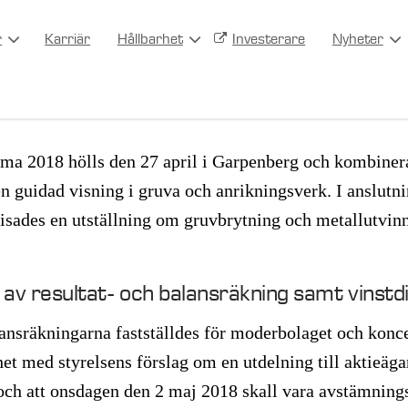
r
Karriär
Hållbarhet
Investerare
Nyheter
ma 2018
ma 2018 hölls den 27 april i Garpenberg och kombine
en guidad visning i gruva och anrikningsverk. I anslutnin
sades en utställning om gruvbrytning och metallutvin
 av resultat- och balansräkning samt vinstd
lansräkningarna fastställdes för moderbolaget och kon
het med styrelsens förslag om en utdelning till aktieäg
 och att onsdagen den 2 maj 2018 skall vara avstämning