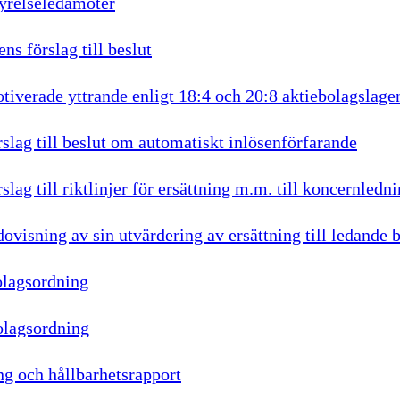
tyrelseledamöter
ns förslag till beslut
tiverade yttrande enligt 18:4 och 20:8 aktiebolagslage
rslag till beslut om automatiskt inlösenförfarande
slag till riktlinjer för ersättning m.m. till koncernledn
dovisning av sin utvärdering av ersättning till ledande 
lagsordning
olagsordning
g och hållbarhetsrapport