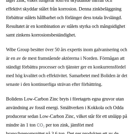
lager zink, vilket fungerar som en skyddande barriär och 
effektivt skyddar stålet från korrosion. Denna zinkbeläggning 
förbättrar stålets hållbarhet och förlänger dess totala livslängd. 
Resultatet är en kombination av stålets styrka och mångsidighet 
samt zinkens korrosionsbeständighet. 
Wibe Group besitter över 50 års expertis inom galvanisering och 
är en av de mest framstående aktörerna i Norden. Förmågan att 
ständigt förbättra processer och tjänster ger en konkurrensfördel 
med hög kvalitet och effektivitet. Samarbetet med Boliden är det 
senaste i den kontinuerliga strävan efter förbättring.
Bolidens Low-Carbon Zinc bryts i företagets egna gruvor utan 
användning av fossil energi. Smältverken i Kokkola och Odda 
producerar sedan Low-Carbon Zinc, vilket står för ett utsläpp på 
mindre än 1 ton 
 per ton zink, jämfört med 
CO
₂
branschgenomsnittet på 3,6 ton. Det ger produkten ett av de 