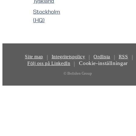
Tyskland
Stockholm
(HQ)
|
|
|
|
Site map
Integritetspolicy
Ordlista
RSS
Cookie-inställningar
|
Följ oss på LinkedIn
© Boliden Group