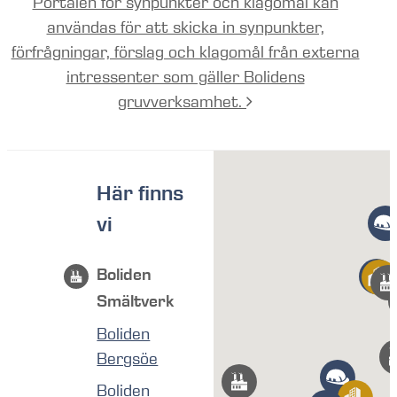
Portalen för synpunkter och klagomål kan
användas för att skicka in synpunkter,
förfrågningar, förslag och klagomål från externa
intressenter som gäller Bolidens
gruvverksamhet.
Här finns
vi
Boliden
Smältverk
Boliden
Bergsöe
Boliden