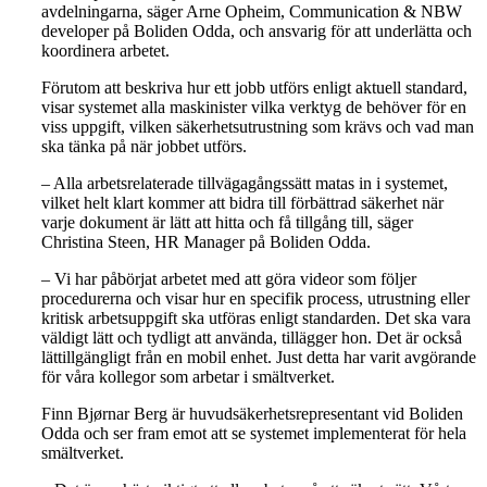
avdelningarna, säger Arne Opheim, Communication & NBW
developer på Boliden Odda, och ansvarig för att underlätta och
koordinera arbetet.
Förutom att beskriva hur ett jobb utförs enligt aktuell standard,
visar systemet alla maskinister vilka verktyg de behöver för en
viss uppgift, vilken säkerhetsutrustning som krävs och vad man
ska tänka på när jobbet utförs.
– Alla arbetsrelaterade tillvägagångssätt matas in i systemet,
vilket helt klart kommer att bidra till förbättrad säkerhet när
varje dokument är lätt att hitta och få tillgång till, säger
Christina Steen, HR Manager på Boliden Odda.
– Vi har påbörjat arbetet med att göra videor som följer
procedurerna och visar hur en specifik process, utrustning eller
kritisk arbetsuppgift ska utföras enligt standarden. Det ska vara
väldigt lätt och tydligt att använda, tillägger hon. Det är också
lättillgängligt från en mobil enhet. Just detta har varit avgörande
för våra kollegor som arbetar i smältverket.
Finn Bjørnar Berg är huvudsäkerhetsrepresentant vid Boliden
Odda och ser fram emot att se systemet implementerat för hela
smältverket.