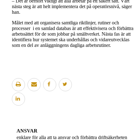
– Det är oerhört viktigt att alla arbetar på ett säkert sätt. Vårt
nästa steg är att helt implementera det på operatörsnivå, säger
han.
Målet med att organisera samtliga riktlinjer, rutiner och
processer i en samlad databas är att effektivisera och förbättra
arbetssättet för de som jobbar på smältverket. Nästa fas är att
identifiera hur systemet ska underhållas och vidareutvecklas
som en del av anläggningens dagliga arbetsrutiner.
ANSVAR
enklare för alla att ta ansvar och förbättra driftsäkerheten