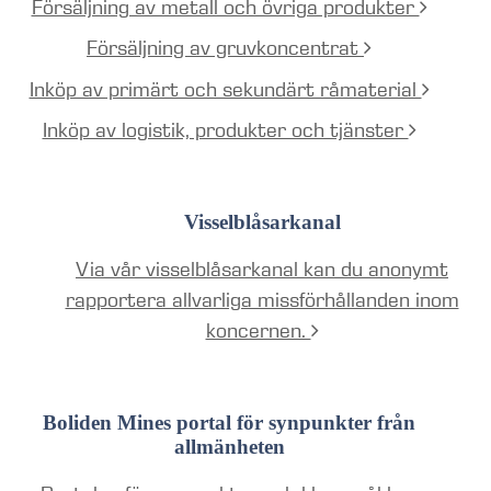
Försäljning av metall och övriga produkter
Försäljning av gruvkoncentrat
Inköp av primärt och sekundärt råmaterial
Inköp av logistik, produkter och tjänster
Visselblåsarkanal
Via vår visselblåsarkanal kan du anonymt
rapportera allvarliga missförhållanden inom
koncernen.
Boliden Mines portal för synpunkter från
allmänheten