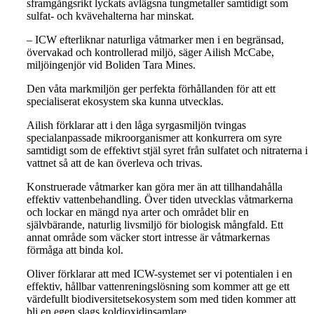
sframgångsrikt lyckats avlägsna tungmetaller samtidigt som
sulfat- och kvävehalterna har minskat.
– ICW efterliknar naturliga våtmarker men i en begränsad,
övervakad och kontrollerad miljö, säger Ailish McCabe,
miljöingenjör vid Boliden Tara Mines.
Den våta markmiljön ger perfekta förhållanden för att ett
specialiserat ekosystem ska kunna utvecklas.
Ailish förklarar att i den låga syrgasmiljön tvingas
specialanpassade mikroorganismer att konkurrera om syre
samtidigt som de effektivt stjäl syret från sulfatet och nitraterna i
vattnet så att de kan överleva och trivas.
Konstruerade våtmarker kan göra mer än att tillhandahålla
effektiv vattenbehandling. Över tiden utvecklas våtmarkerna
och lockar en mängd nya arter och området blir en
självbärande, naturlig livsmiljö för biologisk mångfald. Ett
annat område som väcker stort intresse är våtmarkernas
förmåga att binda kol.
Oliver förklarar att med ICW-systemet ser vi potentialen i en
effektiv, hållbar vattenreningslösning som kommer att ge ett
värdefullt biodiversitetsekosystem som med tiden kommer att
bli en egen slags koldioxidinsamlare.