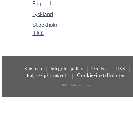
England
Tyskland
Stockholm
(HQ)
|
|
|
|
Site map
Integritetspolicy
Ordlista
RSS
Cookie-inställningar
|
Följ oss på LinkedIn
© Boliden Group