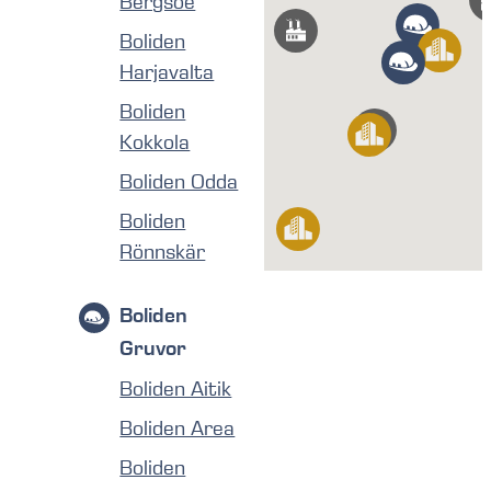
Bergsöe
Boliden
Harjavalta
Boliden
Kokkola
Boliden Odda
Boliden
Rönnskär
Boliden
Gruvor
Boliden Aitik
Boliden Area
Boliden