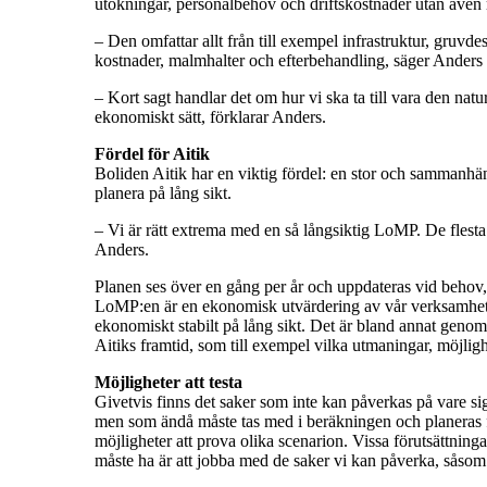
utökningar, personalbehov och driftskostnader utan även 
– Den omfattar allt från till exempel infrastruktur, gruvd
kostnader, malmhalter och efterbehandling, säger Anders o
– Kort sagt handlar det om hur vi ska ta till vara den naturr
ekonomiskt sätt, förklarar Anders.
Fördel för Aitik
Boliden Aitik har en viktig fördel: en stor och sammanhän
planera på lång sikt.
– Vi är rätt extrema med en så långsiktig LoMP. De flest
Anders.
Planen ses över en gång per år och uppdateras vid behov, u
LoMP:en är en ekonomisk utvärdering av vår verksamhet.
ekonomiskt stabilt på lång sikt. Det är bland annat geno
Aitiks framtid, som till exempel vilka utmaningar, möjlig
Möjligheter att testa
Givetvis finns det saker som inte kan påverkas på vare si
men som ändå måste tas med i beräkningen och planeras 
möjligheter att prova olika scenarion. Vissa förutsättninga
måste ha är att jobba med de saker vi kan påverka, såsom 