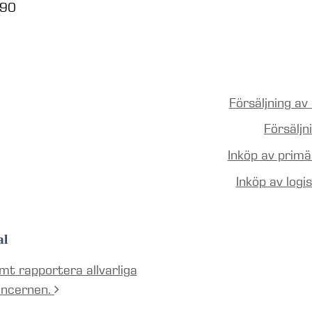
 90
Försäljning av
Försälj
Inköp av prim
Inköp av logi
al
mt rapportera allvarliga
oncernen.