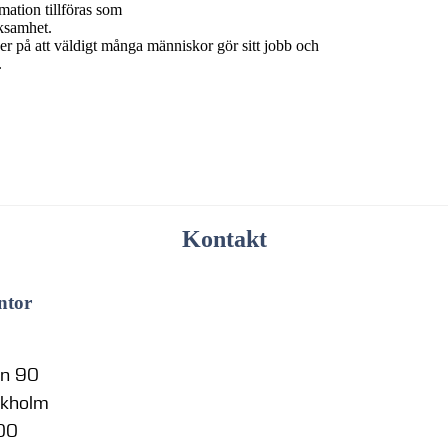
ation tillföras som
rksamhet.
r på att väldigt många människor gör sitt jobb och
.
Kontakt
ntor
en 90
ckholm
 00