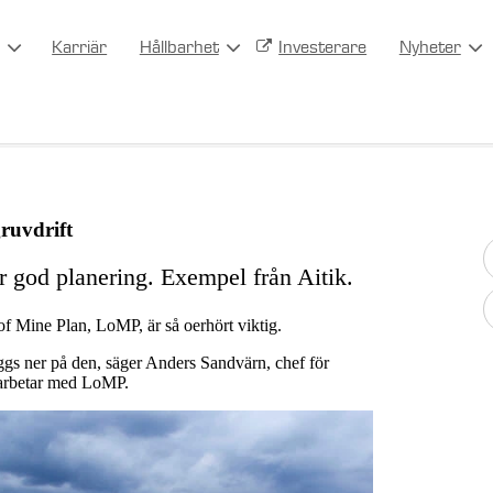
Karriär
Hållbarhet
Investerare
Nyheter
gruvdrift
er god planering. Exempel från Aitik.
 of Mine Plan, LoMP, är så oerhört viktig.
gs ner på den, säger Anders Sandvärn, chef för
 arbetar med LoMP.