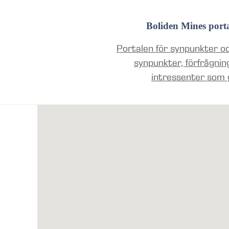
Boliden Mines port
Portalen för synpunkter oc
synpunkter, förfrågnin
intressenter som 