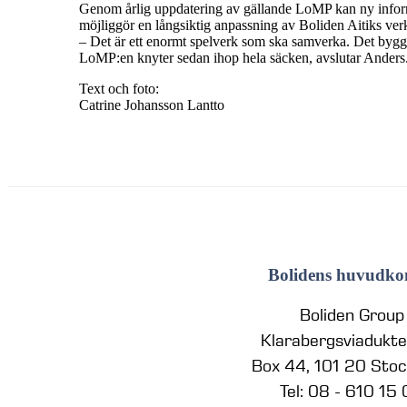
Genom årlig uppdatering av gällande LoMP kan ny inform
möjliggör en långsiktig anpassning av Boliden Aitiks ve
– Det är ett enormt spelverk som ska samverka. Det bygge
LoMP:en knyter sedan ihop hela säcken, avslutar Anders
Text och foto:
Catrine Johansson Lantto
Bolidens huvudko
Boliden Group
Klarabergsviadukt
Box 44, 101 20 Sto
Tel: 08 - 610 15