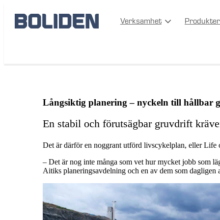
Verksamhet
Produkter
Aitiks långsiktig planering nyckeln till hållbar gruvdrift
Långsiktig planering – nyckeln till hållbar 
En stabil och förutsägbar gruvdrift kräv
Det är därför en noggrant utförd livscykelplan, eller Life
– Det är nog inte många som vet hur mycket jobb som läg
Aitiks planeringsavdelning och en av dem som dagligen