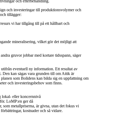
rivningar och efterbehandling.
esign och investeringar till produktionsvolymer och
ch tillägger:
esurs vi har tillgång till på ett hållbart och
gande mineralisering, vilket gör det möjligt att
a andra gruvor jobbar med kortare tidsspann, säger
tifrån eventuell ny information. Ett resultat av
 Den kan sägas vara grunden till om Aitik är
m planen som Bolidens kan bilda sig en uppfattning om
heter och investeringsbehov som finns.
g lokal- eller koncernnivå
för. LoMP:en ger då
r, som metallpriserna, är givna, utan det fokus vi
förbättringar, kostnader och så vidare.