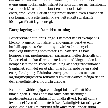
gynnsamma förhållanden istället för som tidigare när framförallt
vatten- och kärnkraft inneburit en jämn och stabil
energiproduktion. För att energiproduktionen även i framtiden
ska kunna möta efterfrågan krävs helt enkelt storskaliga
lösningar för att lagra energi.
Energilagring – en framtidsutmaning
Batteriteknik har funnits länge. I hemmet har vi exempelvis
klockor, kameror, högtalare, brandvarnare, verktyg och
hushållsapparater. Och inom sjukvården är det mycket
livsviktig utrustning som försörjs av batterier. Ta bara
hörapparaten, insulinpumpen, pacemakern eller defibrillatorn.
Batteritekniken har däremot inte kommit så långt att den kan
kompensera för en större omställning av energiproduktionen.
Samhället, som det ser ut idag,vilar fortfarande på en stabil
energiförsörjning. Förändras energiproduktionen utan att
lagringsmöjligheterna förbättrats riskerar därmed många fler än
den energiintensiva industrin drabbas.
Runt om i världen pågår en mängd initiativ för att lösa
utmaningen. Bland annat har olika batterilösningar
implementerats i anslutning till vindkraftverk för att kunna
leverera el även när det inte blåser. Naturligtvis tar många av
dessa lösningar sitt ursprung från olika metaller där litium