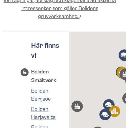
förfrågningar, förslag och klagomål från externa
intressenter som gäller Bolidens
gruvverksamhet.
Här finns
vi
Boliden
Smältverk
Boliden
Bergsöe
Boliden
Harjavalta
Boliden