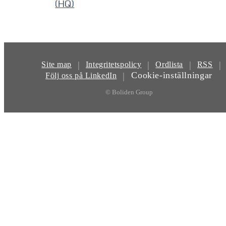
(HQ)
|
|
|
|
Site map
Integritetspolicy
Ordlista
RSS
Cookie-inställningar
|
Följ oss på LinkedIn
© Boliden Group