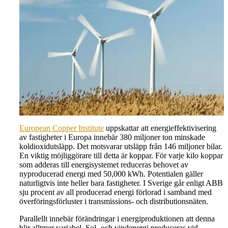
European Copper Institute
uppskattar att energieffektivisering
av fastigheter i Europa innebär 380 miljoner ton minskade
koldioxidutsläpp. Det motsvarar utsläpp från 146 miljoner bilar.
En viktig möjliggörare till detta är koppar. För varje kilo koppar
som adderas till energisystemet reduceras behovet av
nyproducerad energi med 50,000 kWh. Potentialen gäller
naturligtvis inte heller bara fastigheter. I Sverige går enligt ABB
sju procent av all producerad energi förlorad i samband med
överföringsförluster i transmissions- och distributionsnäten.
Parallellt innebär förändringar i energiproduktionen att denna
blir alltmer variabel. Sol- och vindenergi produceras vid