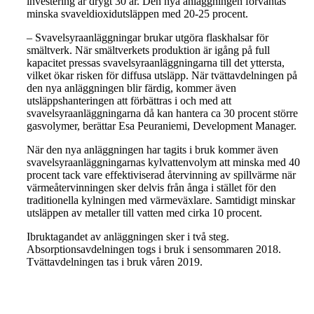
investering är drygt 30 år. Den nya anläggningen förväntas
minska svaveldioxidutsläppen med 20-25 procent.
–
Svavelsyraanläggningar brukar utgöra flaskhalsar för
smältverk. När smältverkets produktion är igång på full
kapacitet pressas svavelsyraanläggningarna till det yttersta,
vilket ökar risken för diffusa utsläpp. När tvättavdelningen på
den nya anläggningen blir färdig, kommer även
utsläppshanteringen att förbättras i och med att
svavelsyraanläggningarna då kan hantera ca 30 procent större
gasvolymer, berättar Esa Peuraniemi, Development Manager.
När den nya anläggningen har tagits i bruk kommer även
svavelsyraanläggningarnas kylvattenvolym att minska med 40
procent tack vare effektiviserad återvinning av spillvärme när
värmeåtervinningen sker delvis från ånga i stället för den
traditionella kylningen med värmeväxlare. Samtidigt minskar
utsläppen av metaller till vatten med cirka 10 procent.
Ibruktagandet av anläggningen sker i två steg.
Absorptionsavdelningen togs i bruk i sensommaren 2018.
Tvättavdelningen tas i bruk våren 2019.