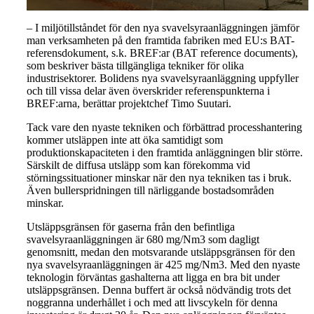
–
I miljötillståndet för den nya svavelsyraanläggningen jämför
man verksamheten på den framtida fabriken med EU:s BAT-
referensdokument, s.k. BREF:ar (BAT reference documents),
som beskriver bästa tillgängliga tekniker för olika
industrisektorer. Bolidens nya svavelsyraanläggning uppfyller
och till vissa delar även överskrider referenspunkterna i
BREF:arna, berättar projektchef Timo Suutari.
Tack vare den nyaste tekniken och förbättrad processhantering
kommer utsläppen inte att öka samtidigt som
produktionskapaciteten i den framtida anläggningen blir större.
Särskilt de diffusa utsläpp som kan förekomma vid
störningssituationer minskar när den nya tekniken tas i bruk.
Även bullerspridningen till närliggande bostadsområden
minskar.
Utsläppsgränsen för gaserna från den befintliga
svavelsyraanläggningen är 680 mg/Nm3 som dagligt
genomsnitt, medan den motsvarande utsläppsgränsen för den
nya svavelsyraanläggningen är 425 mg/Nm3. Med den nyaste
teknologin förväntas gashalterna att ligga en bra bit under
utsläppsgränsen. Denna buffert är också nödvändig trots det
noggranna underhållet i och med att livscykeln för denna