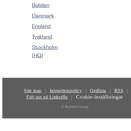
Boliden
Danmark
England
Tyskland
Stockholm
(HQ)
|
|
|
|
Site map
Integritetspolicy
Ordlista
RSS
Cookie-inställningar
|
Följ oss på LinkedIn
© Boliden Group