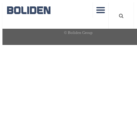
|
|
|
|
Site map
Integritetspolicy
Ordlista
RSS
Cookie-inställningar
|
Följ oss på LinkedIn
© Boliden Group