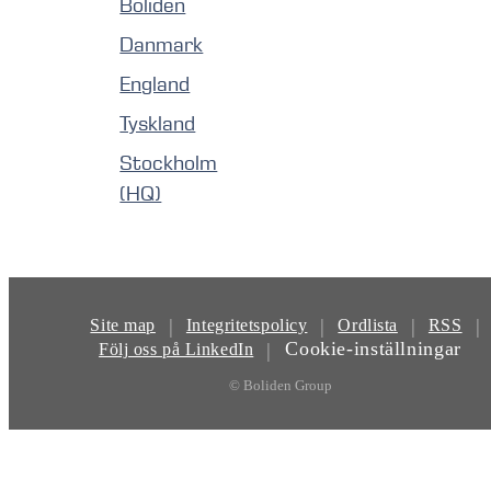
Boliden
Danmark
England
Tyskland
Stockholm
(HQ)
|
|
|
|
Site map
Integritetspolicy
Ordlista
RSS
Cookie-inställningar
|
Följ oss på LinkedIn
© Boliden Group