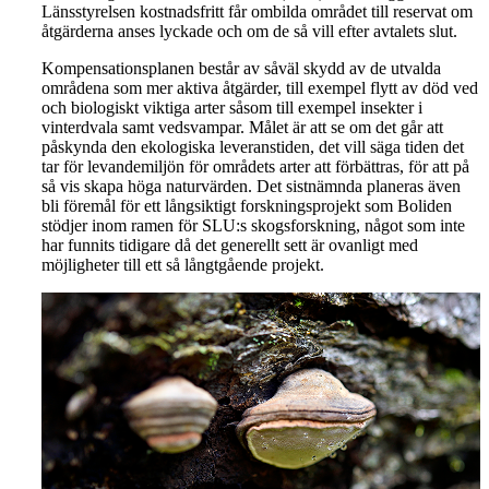
Länsstyrelsen kostnadsfritt får ombilda området till reservat om
åtgärderna anses lyckade och om de så vill efter avtalets slut.
Kompensationsplanen består av såväl skydd av de utvalda
områdena som mer aktiva åtgärder, till exempel flytt av död ved
och biologiskt viktiga arter såsom till exempel insekter i
vinterdvala samt vedsvampar. Målet är att se om det går att
påskynda den ekologiska leveranstiden, det vill säga tiden det
tar för levandemiljön för områdets arter att förbättras, för att på
så vis skapa höga naturvärden. Det sistnämnda planeras även
bli föremål för ett långsiktigt forskningsprojekt som Boliden
stödjer inom ramen för SLU:s skogsforskning, något som inte
har funnits tidigare då det generellt sett är ovanligt med
möjligheter till ett så långtgående projekt.