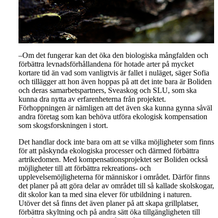
–Om det fungerar kan det öka den biologiska mångfalden och
förbättra levnadsförhållandena för hotade arter på mycket
kortare tid än vad som vanligtvis är fallet i nuläget, säger Sofia
och tillägger att hon även hoppas på att det inte bara är Boliden
och deras samarbetspartners, Sveaskog och SLU, som ska
kunna dra nytta av erfarenheterna från projektet.
Förhoppningen är nämligen att det även ska kunna gynna såväl
andra företag som kan behöva utföra ekologisk kompensation
som skogsforskningen i stort.
Det handlar dock inte bara om att se vilka möjligheter som finns
för att påskynda ekologiska processer och därmed förbättra
artrikedomen. Med kompensationsprojektet ser Boliden också
möjligheter till att förbättra rekreations- och
upplevelsemöjligheterna för människor i området. Därför finns
det planer på att göra delar av området till så kallade skolskogar,
dit skolor kan ta med sina elever för utbildning i naturen.
Utöver det så finns det även planer på att skapa grillplatser,
förbättra skyltning och på andra sätt öka tillgängligheten till