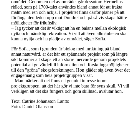
området. Genom en del av området går dessutom Hermelins
ridled, som på 1700-talet användes bland annat för att frakta
malm med ren och ackja. I projektet finns därför planer på att
förlänga den leden upp mot Dundret och på så vis skapa bättre
möjligheter för friluftsliv.
– Jag tycker att det är viktigt att ha en balans mellan ekologisk
nytta och mänsklig rekreation. Vi vill att även allmänheten ska
kunna nyttja och ha glädje av området, säger Sofia.
För Sofia, som i grunden är biolog med inriktning på bland
annat naturvård, är det här ett spännande projekt som på längre
sikt kommer att skapa ett än större mervärde genom projektets
potential att ge värdefull information och forskningsmöjligheter
till den ”gröna” skogsforskningen. Hon gläder sig även över det
engagemang som hela projektgruppen visar.
– Man märker att det finns ett genuint intresse inom
projektgruppen, att det här gör vi inte bara för syns skull. Vi vill
verkligen att det ska fungera och göra skillnad, avslutar hon.
Text: Catrine Johansson-Lantto
Foto: Daniel Olausson