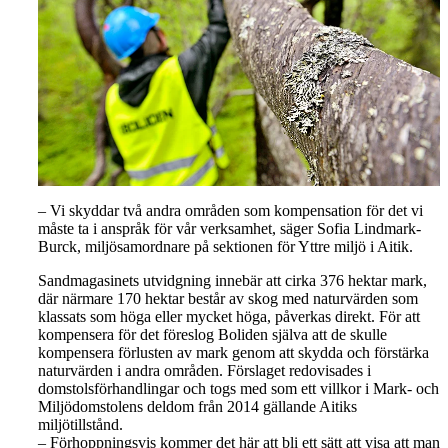
– Vi skyddar två andra områden som kompensation för det vi
måste ta i anspråk för vår verksamhet, säger Sofia Lindmark-
Burck, miljösamordnare på sektionen för Yttre miljö i Aitik.
Sandmagasinets utvidgning innebär att cirka 376 hektar mark,
där närmare 170 hektar består av skog med naturvärden som
klassats som höga eller mycket höga, påverkas direkt. För att
kompensera för det föreslog Boliden själva att de skulle
kompensera förlusten av mark genom att skydda och förstärka
naturvärden i andra områden. Förslaget redovisades i
domstolsförhandlingar och togs med som ett villkor i Mark- och
Miljödomstolens deldom från 2014 gällande Aitiks
miljötillstånd.
– Förhoppningsvis kommer det här att bli ett sätt att visa att man