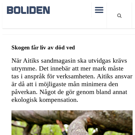
Hållbarhet
Dead wood brings forest to life
Skogen får liv av död ved
När Aitiks sandmagasin ska utvidgas krävs
utrymme. Det innebär att mer mark måste
tas i anspråk för verksamheten. Aitiks ansvar
är då att i möjligaste mån minimera den
påverkan. Något de gör genom bland annat
ekologisk kompensation.