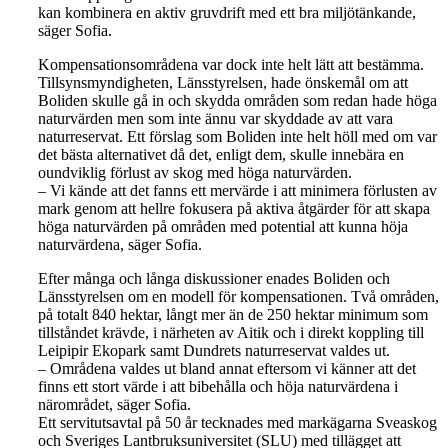
kan kombinera en aktiv gruvdrift med ett bra miljötänkande,
säger Sofia.
Kompensationsområdena var dock inte helt lätt att bestämma.
Tillsynsmyndigheten, Länsstyrelsen, hade önskemål om att
Boliden skulle gå in och skydda områden som redan hade höga
naturvärden men som inte ännu var skyddade av att vara
naturreservat. Ett förslag som Boliden inte helt höll med om var
det bästa alternativet då det, enligt dem, skulle innebära en
oundviklig förlust av skog med höga naturvärden.
– Vi kände att det fanns ett mervärde i att minimera förlusten av
mark genom att hellre fokusera på aktiva åtgärder för att skapa
höga naturvärden på områden med potential att kunna höja
naturvärdena, säger Sofia.
Efter många och långa diskussioner enades Boliden och
Länsstyrelsen om en modell för kompensationen. Två områden,
på totalt 840 hektar, långt mer än de 250 hektar minimum som
tillståndet krävde, i närheten av Aitik och i direkt koppling till
Leipipir Ekopark samt Dundrets naturreservat valdes ut.
– Områdena valdes ut bland annat eftersom vi känner att det
finns ett stort värde i att bibehålla och höja naturvärdena i
närområdet, säger Sofia.
Ett servitutsavtal på 50 år tecknades med markägarna Sveaskog
och Sveriges Lantbruksuniversitet (SLU) med tillägget att