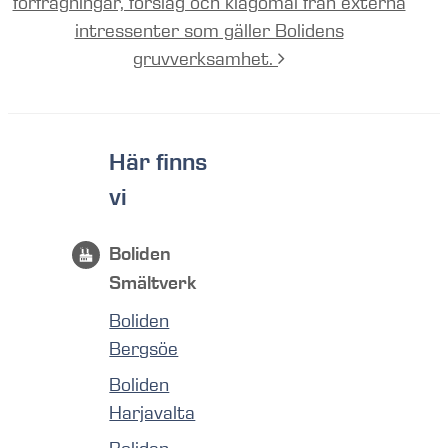
förfrågningar, förslag och klagomål från externa
intressenter som gäller Bolidens
gruvverksamhet.
Här finns
vi
Boliden
Smältverk
Boliden
Bergsöe
Boliden
Harjavalta