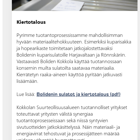
Kiertotalous
Pyrimme tuotantoprosessissamme mahdollisimman
hyvään materiaalitehokkuuteen. Esimerkiksi kuparisakka
ja hopearikaste toimitetaan jatkojalostettavaksi
Bolidenin kuparisulatoille Harjavaltaan ja Rönnskäriin.
Vastaavasti Boliden Kokkola käyttää tuotannossaan
konsernin muilta sulatoilta saatavaa materiaalia.
Kierrätetyn raaka-aineen käyttöä pyritään jatkuvasti
lisäämään.
Lue lisää:
Bolidenin sulatot ja kiertotalous (pdf)
Kokkolan Suurteollisuusalueen tuotannolliset yritykset
toteuttavat yritysten välistä synergiaa
tuotantoprosesseissaan sekä niissä syntyvien
sivutuotteiden jatkokäsittelyssä. Näin materiaali- ja
energiavirrat tehostuvat ja prosessijätteen määrää
voidaan vähentää huomattavasti.