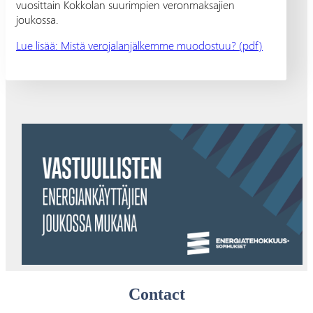
vuosittain Kokkolan suurimpien veronmaksajien
joukossa.
Lue lisää: Mistä verojalanjälkemme muodostuu? (pdf)
Contact