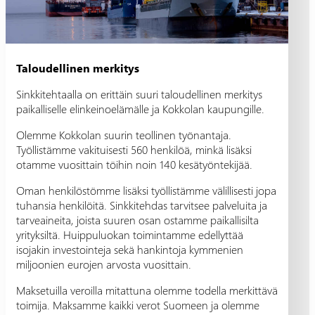
Taloudellinen merkitys
Sinkkitehtaalla on erittäin suuri taloudellinen merkitys
paikalliselle elinkeinoelämälle ja Kokkolan kaupungille.
Olemme Kokkolan suurin teollinen työnantaja.
Työllistämme vakituisesti 560 henkilöä, minkä lisäksi
otamme vuosittain töihin noin 140 kesätyöntekijää.
Oman henkilöstömme lisäksi työllistämme välillisesti jopa
tuhansia henkilöitä. Sinkkitehdas tarvitsee palveluita ja
tarveaineita, joista suuren osan ostamme paikallisilta
yrityksiltä. Huippuluokan toimintamme edellyttää
isojakin investointeja sekä hankintoja kymmenien
miljoonien eurojen arvosta vuosittain.
Maksetuilla veroilla mitattuna olemme todella merkittävä
toimija. Maksamme kaikki verot Suomeen ja olemme