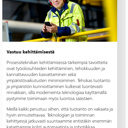
Vastuu kehittämisestä
Prosessitekniikan kehittämisessä tärkeimpiä tavoitteita
ovat työolosuhteiden kehittäminen, tehokkuuden ja
kannattavuuden kasvattaminen sekä
ympäristövaikutusten minimoiminen. Tehokas tuotanto
ja ympäristön kunnioittaminen kulkevat luontevasti
rinnakkain, sillä moderneinta teknologiaa käyttämällä
pystymme toimimaan myös luontoa säästäen.
Meillä kaikki perustuu siihen, että tuotanto on vakaata ja
hyvin ennustettavaa. Teknologian ja toiminnan
kehittyessä jatkuvasti suuntaamme entistäkin enemmän
katsettamme kohti automaatiota ja robotiikkaa.