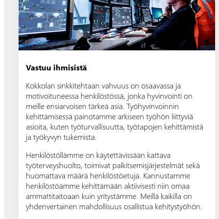
Vastuu ihmisistä
Kokkolan sinkkitehtaan vahvuus on osaavassa ja
motivoituneessa henkilöstössä, jonka hyvinvointi on
meille ensiarvoisen tärkeä asia. Työhyvinvoinnin
kehittämisessä painotamme arkiseen työhön liittyviä
asioita, kuten työturvallisuutta, työtapojen kehittämistä
ja työkyvyn tukemista.
Henkilöstöllämme on käytettävissään kattava
työterveyshuolto, toimivat palkitsemisjärjestelmät sekä
huomattava määrä henkilöstöetuja. Kannustamme
henkilöstöämme kehittämään aktiivisesti niin omaa
ammattitaitoaan kuin yritystämme. Meillä kaikilla on
yhdenvertainen mahdollisuus osallistua kehitystyöhön.