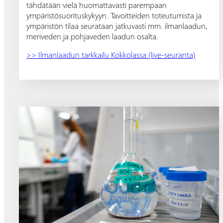
tähdätään vielä huomattavasti parempaan
ympäristösuorituskykyyn. Tavoitteiden toteutumista ja
ympäristön tilaa seurataan jatkuvasti mm. ilmanlaadun,
meriveden ja pohjaveden laadun osalta.
>> Ilmanlaadun tarkkailu Kokkolassa (live-seuranta)