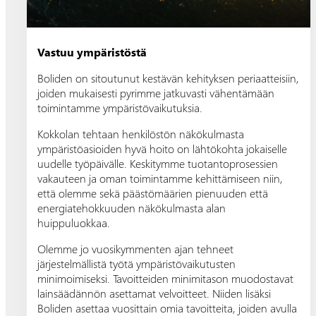
Vastuu ympäristöstä
Boliden on sitoutunut kestävän kehityksen periaatteisiin,
joiden mukaisesti pyrimme jatkuvasti vähentämään
toimintamme ympäristövaikutuksia.
Kokkolan tehtaan henkilöstön näkökulmasta
ympäristöasioiden hyvä hoito on lähtökohta jokaiselle
uudelle työpäivälle. Keskitymme tuotantoprosessien
vakauteen ja oman toimintamme kehittämiseen niin,
että olemme sekä päästömäärien pienuuden että
energiatehokkuuden näkökulmasta alan
huippuluokkaa.
Olemme jo vuosikymmenten ajan tehneet
järjestelmällistä työtä ympäristövaikutusten
minimoimiseksi. Tavoitteiden minimitason muodostavat
lainsäädännön asettamat velvoitteet. Niiden lisäksi
Boliden asettaa vuosittain omia tavoitteita, joiden avulla