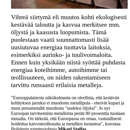
Vihreä siirtymä eli muutos kohti ekologisesti
kestävää taloutta ja kasvua merkitsee mm.
öljystä ja kaasusta luopumista. Tämä
puolestaan vaatii suunnattomasti lisää
uusiutuvaa energiaa tuottavia laitoksia,
esimerkiksi aurinko- ja tuulivoimaloita.
Ennen kuin yksikään niistä syöttää puhdasta
energiaa koteihimme, autoihimme tai
teollisuuteen, on niiden rakentamiseen
tarvittu runsaasti erilaisia metalleja.
"Eurooppalaisesta näkökulmasta on oleellista, että kestävän
kehityksen jarruksi ei muodostu metallipula - etteivät kupari ja
muut perusmetallit muodostu "uudeksi öljyksi". Jo nyt
Euroopan tarvitsemista metalleista peräti 80 prosenttia tuodaan
muualta. On tärkeää, että Euroopassa on omaa, vastuullisesti
hoidettua kaivosteollisuutta ja metallien tuotantoa", korostaa
Bolidenin toimitusjohtaja
Mikael Staffas
.