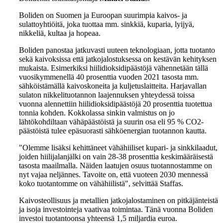
Boliden on Suomen ja Euroopan suurimpia kaivos- ja
sulattoyhtiöitä, joka tuottaa mm. sinkkiä, kuparia, lyijyä,
nikkeliä, kultaa ja hopeaa.
Boliden panostaa jatkuvasti uuteen teknologiaan, jotta tuotanto
sekä kaivoksissa että jatkojalostuksessa on kestävän kehityksen
mukaista. Esimerkiksi hiilidioksidipäästöjä vähennetään tällä
vuosikymmenellä 40 prosenttia vuoden 2021 tasosta mm.
sähköistämällä kaivoskoneita ja kuljetuslaitteita. Harjavallan
sulaton nikkelituotannon laajennuksen yhteydessä toissa
vuonna alennettiin hiilidioksidipäästöjä 20 prosenttia tuotettua
tonnia kohden. Kokkolassa sinkin valmistus on jo
lähtökohdiltaan vähäpäästöistä ja suurin osa eli 95 % CO2-
päästöistä tulee epäsuorasti sähköenergian tuotannon kautta.
"Olemme lisäksi kehittäneet vähähiiliset kupari- ja sinkkilaadut,
joiden hiilijalanjälki on vain 28-38 prosenttia keskimääräisestä
tasosta maailmalla. Näiden laatujen osuus tuotannostamme on
nyt vajaa neljännes. Tavoite on, että vuoteen 2030 mennessä
koko tuotantomme on vähähiilistä", selvittää Staffas.
Kaivosteollisuus ja metallien jatkojalostaminen on pitkäjänteistä
ja isoja investointeja vaativaa toimintaa. Tänä vuonna Boliden
investoi tuotantoonsa yhteensä 1,5 miljardia euroa.