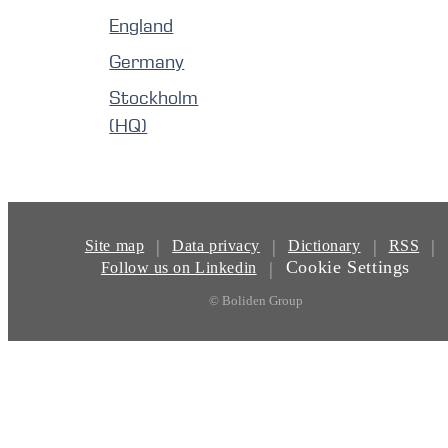
England
Germany
Stockholm
(HQ)
|
|
|
|
Site map
Data privacy
Dictionary
RSS
Cookie Settings
|
Follow us on Linkedin
© Boliden Group