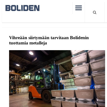
Boliden Kokkola
Artikkelit
Vihreä siirtymä
Vihreään siirtymään tarvitaan Bolidenin
tuottamia metalleja