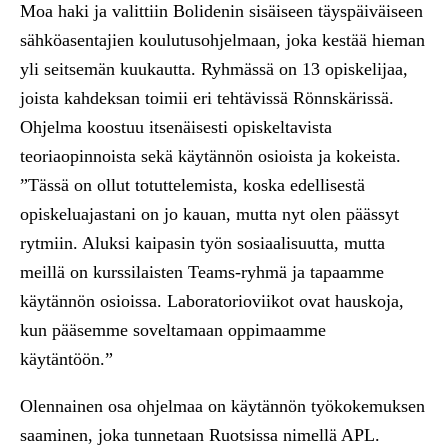
Moa haki ja valittiin Bolidenin sisäiseen täyspäiväiseen
sähköasentajien koulutusohjelmaan, joka kestää hieman
yli seitsemän kuukautta. Ryhmässä on 13 opiskelijaa,
joista kahdeksan toimii eri tehtävissä Rönnskärissä.
Ohjelma koostuu itsenäisesti opiskeltavista
teoriaopinnoista sekä käytännön osioista ja kokeista.
”Tässä on ollut totuttelemista, koska edellisestä
opiskeluajastani on jo kauan, mutta nyt olen päässyt
rytmiin. Aluksi kaipasin työn sosiaalisuutta, mutta
meillä on kurssilaisten Teams-ryhmä ja tapaamme
käytännön osioissa. Laboratorioviikot ovat hauskoja,
kun pääsemme soveltamaan oppimaamme
käytäntöön.”
Olennainen osa ohjelmaa on käytännön työkokemuksen
saaminen, joka tunnetaan Ruotsissa nimellä APL.