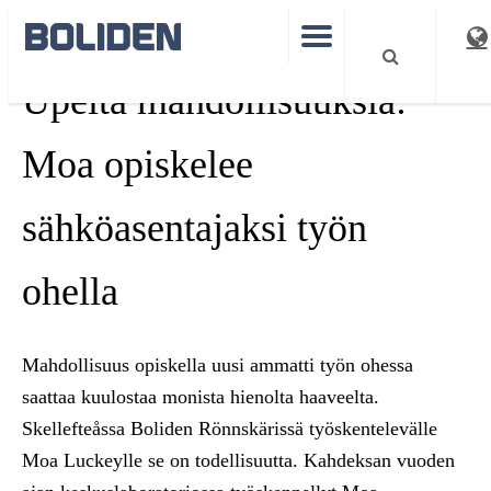
Upeita mahdollisuuksia:
Moa opiskelee
sähköasentajaksi työn
ohella
Mahdollisuus opiskella uusi ammatti työn ohessa
saattaa kuulostaa monista hienolta haaveelta.
Skellefteåssa Boliden Rönnskärissä työskentelevälle
Moa Luckeylle se on todellisuutta. Kahdeksan vuoden