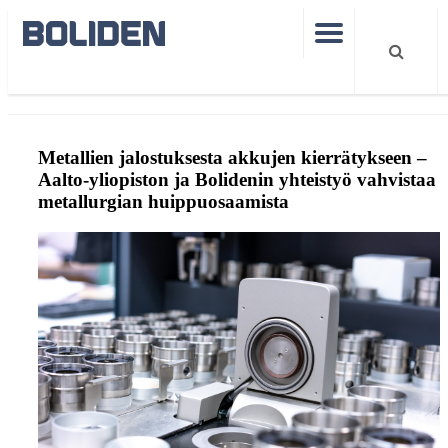
Boliden Kokkola
Artikkelit
Aalto
Metallien jalostuksesta akkujen kierrätykseen –
Aalto-yliopiston ja Bolidenin yhteistyö vahvistaa
metallurgian huippuosaamista