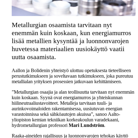
Metallurgian osaamista tarvitaan nyt
enemmän kuin koskaan, kun energiamurros
lisää metallien kysyntää ja luonnonvarojen
huvetessa materiaalien uusiokäyttö vaatii
uutta osaamista.
Aallon ja Bolidenin yhteistyö ulottuu opetuksesta tieteelliseen
perustutkimukseen ja soveltavaan tutkimukseen, joka pureutuu
metallialan yrityksen prosessien jatkuvaan kehittämiseen.
”Metallurgian osaajia ja alan teollisuutta tarvitaan nyt enemmän
kuin koskaan. Syynä ovat energiamurros ja yhteiskunnan
hiilineutraaliustavoitteet. Metalleja tarvitaan tuuli- ja
aurinkovoimaloiden rakentamisessa, uusiutuvan energian
varastoinnissa sekä sähköautojen akuissa”, sanoo Aalto-
yliopiston kemian tekniikan korkeakoulun varadekaani,
hydrometallurgian professori
Mari Lundström
.
Raaka-aineiden rajallisuus ja luonnonvarojen tehokas käyttö