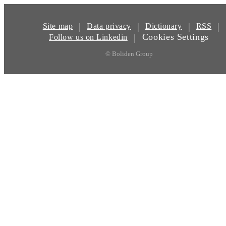
|
|
|
|
Site map
Data privacy
Dictionary
RSS
Cookies Settings
|
Follow us on Linkedin
© Boliden Group