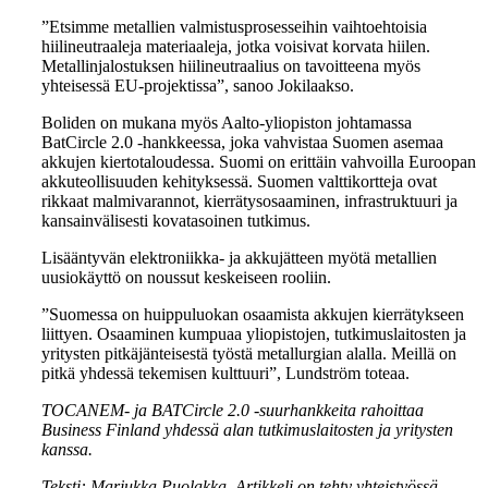
”Etsimme metallien valmistusprosesseihin vaihtoehtoisia
hiilineutraaleja materiaaleja, jotka voisivat korvata hiilen.
Metallinjalostuksen hiilineutraalius on tavoitteena myös
yhteisessä EU-projektissa”, sanoo Jokilaakso.
Boliden on mukana myös Aalto-yliopiston johtamassa
BatCircle 2.0 -hankkeessa, joka vahvistaa Suomen asemaa
akkujen kiertotaloudessa. Suomi on erittäin vahvoilla Euroopan
akkuteollisuuden kehityksessä. Suomen valttikortteja ovat
rikkaat malmivarannot, kierrätysosaaminen, infrastruktuuri ja
kansainvälisesti kovatasoinen tutkimus.
Lisääntyvän elektroniikka- ja akkujätteen myötä metallien
uusiokäyttö on noussut keskeiseen rooliin.
”Suomessa on huippuluokan osaamista akkujen kierrätykseen
liittyen. Osaaminen kumpuaa yliopistojen, tutkimuslaitosten ja
yritysten pitkäjänteisestä työstä metallurgian alalla. Meillä on
pitkä yhdessä tekemisen kulttuuri”, Lundström toteaa.
TOCANEM- ja BATCircle 2.0 -suurhankkeita rahoittaa
Business Finland yhdessä alan tutkimuslaitosten ja yritysten
kanssa.
Teksti: Marjukka Puolakka. Artikkeli on tehty yhteistyössä