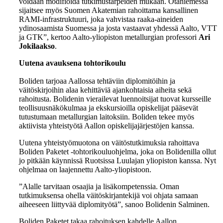
voidaan modifioida tutkimustarpeiden mukaan. Otaniemessä
sijaitsee myös Suomen Akatemian rahoittama kansallinen
RAMI-infrastruktuuri, joka vahvistaa raaka-aineiden
ydinosaamista Suomessa ja josta vastaavat yhdessä Aalto, VTT
ja GTK”, kertoo Aalto-yliopiston metallurgian professori
Ari
Jokilaakso
.
Uutena avauksena tohtorikoulu
Boliden tarjoaa Aallossa tehtäviin diplomitöihin ja
väitöskirjoihin alaa kehittäviä ajankohtaisia aiheita sekä
rahoitusta. Bolidenin vierailevat luennoitsijat tuovat kursseille
teollisuusnäkökulmaa ja ekskursioilla opiskelijat pääsevät
tutustumaan metallurgian laitoksiin. Boliden tekee myös
aktiivista yhteistyötä Aallon opiskelijajärjestöjen kanssa.
Uutena yhteistyömuotona on väitöstutkimuksia rahoittava
Boliden Paketet -tohtorikouluohjelma, joka on Bolidenilla ollut
jo pitkään käynnissä Ruotsissa Luulajan yliopiston kanssa. Nyt
ohjelmaa on laajennettu Aalto-yliopistoon.
”Alalle tarvitaan osaajia ja lisäkompetenssia. Oman
tutkimuksensa ohella väitöskirjantekijä voi ohjata samaan
aiheeseen liittyvää diplomityötä”, sanoo Bolidenin Salminen.
Boliden Paketet takaa rahoituksen kahdelle Aallon