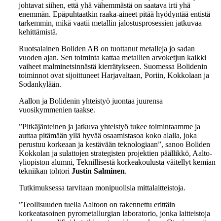
johtavat siihen, että yhä vähemmästä on saatava irti yhä
enemmän. Epäpuhtaatkin raaka-aineet pitää hyödyntää entistä
tarkemmin, mikä vaatii metallin jalostusprosessien jatkuvaa
kehittämistä.
Ruotsalainen Boliden AB on tuottanut metalleja jo sadan
vuoden ajan. Sen toiminta kattaa metallien arvoketjun kaikki
vaiheet malminetsinnästä kierrätykseen. Suomessa Bolidenin
toiminnot ovat sijoittuneet Harjavaltaan, Poriin, Kokkolaan ja
Sodankylään.
Aallon ja Bolidenin yhteistyö juontaa juurensa
vuosikymmenien taakse.
”Pitkäjänteinen ja jatkuva yhteistyö tukee toimintaamme ja
auttaa pitämään yllä hyvää osaamistasoa koko alalla, joka
perustuu korkeaan ja kestävään teknologiaan”, sanoo Boliden
Kokkolan ja sulattojen strategisten projektien päällikkö, Aalto-
yliopiston alumni, Teknillisestä korkeakoulusta väitellyt kemian
tekniikan tohtori
Justin Salminen
.
Tutkimuksessa tarvitaan monipuolisia mittalaitteistoja.
”Teollisuuden tuella Aaltoon on rakennettu erittäin
korkeatasoinen pyrometallurgian laboratorio, jonka laitteistoja