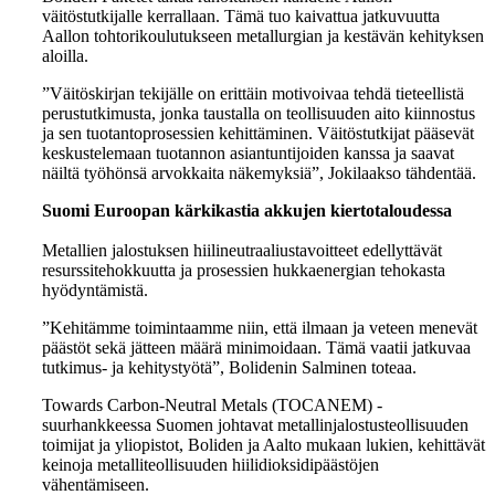
väitöstutkijalle kerrallaan. Tämä tuo kaivattua jatkuvuutta
Aallon tohtorikoulutukseen metallurgian ja kestävän kehityksen
aloilla.
”Väitöskirjan tekijälle on erittäin motivoivaa tehdä tieteellistä
perustutkimusta, jonka taustalla on teollisuuden aito kiinnostus
ja sen tuotantoprosessien kehittäminen. Väitöstutkijat pääsevät
keskustelemaan tuotannon asiantuntijoiden kanssa ja saavat
näiltä työhönsä arvokkaita näkemyksiä”, Jokilaakso tähdentää.
Suomi Euroopan kärkikastia akkujen kiertotaloudessa
Metallien jalostuksen hiilineutraaliustavoitteet edellyttävät
resurssitehokkuutta ja prosessien hukkaenergian tehokasta
hyödyntämistä.
”Kehitämme toimintaamme niin, että ilmaan ja veteen menevät
päästöt sekä jätteen määrä minimoidaan. Tämä vaatii jatkuvaa
tutkimus- ja kehitystyötä”, Bolidenin Salminen toteaa.
Towards Carbon-Neutral Metals (TOCANEM) -
suurhankkeessa Suomen johtavat metallinjalostusteollisuuden
toimijat ja yliopistot, Boliden ja Aalto mukaan lukien, kehittävät
keinoja metalliteollisuuden hiilidioksidipäästöjen
vähentämiseen.